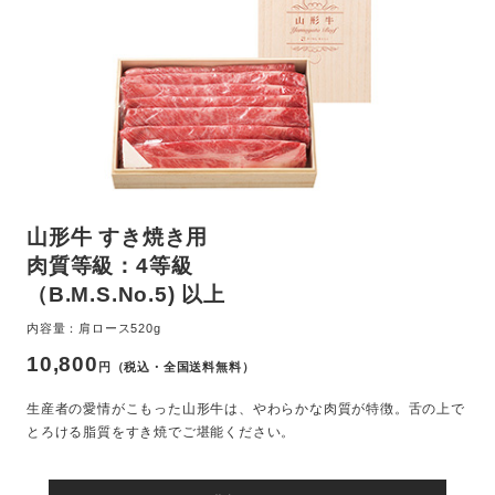
山形牛 すき焼き用
肉質等級：4等級
（B.M.S.No.5) 以上
内容量：肩ロース520g
10,800
円（税込・全国送料無料）
生産者の愛情がこもった山形牛は、やわらかな肉質が特徴。舌の上で
とろける脂質をすき焼でご堪能ください。