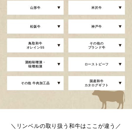
山形牛
米沢牛
松阪牛
神戸牛
鳥取和牛
その他の
オレイン55
ブランド牛
酒粕味噌漬・
ローストビーフ
味噌粕漬
国産和牛
その他 牛肉加工品
カタログギフト
＼リンベルの取り扱う和牛はここが違う／