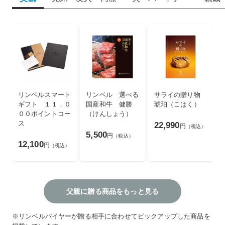
リンベルスマート
リンベル 選べる
サライの贈り物
ギフト １１，０
国産和牛 健勝
琥珀（こはく）
００ポイントコー
（けんしょう）
ス
22,990
円
（税込）
5,500
円
（税込）
12,100
円
（税込）
父親に贈る商品をもっと見る
※リンベルバイヤーが贈る相手に合わせてピックアップした商品を