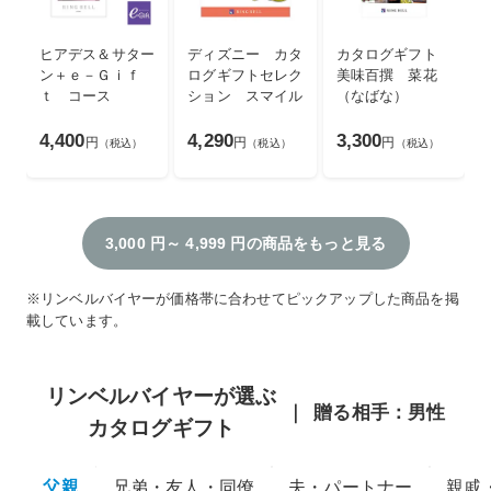
ヒアデス＆サター
ディズニー カタ
カタログギフト
ン＋ｅ－Ｇｉｆ
ログギフトセレク
美味百撰 菜花
ｔ コース
ション スマイル
（なばな）
4,400
4,290
3,300
円
円
円
（税込）
（税込）
（税込）
3,000 円～ 4,999 円の商品をもっと見る
※リンベルバイヤーが価格帯に合わせてピックアップした商品を掲
載しています。
リンベルバイヤーが選ぶ
贈る相手：男性
カタログギフト
父親
兄弟・友人・同僚
夫・パートナー
親戚