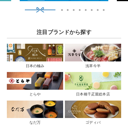
1
2
3
4
5
6
7
8
9
注目ブランドから探す
日本の極み
浅草今半
とらや
日本橋千疋屋総本店
なだ万
ゴディバ