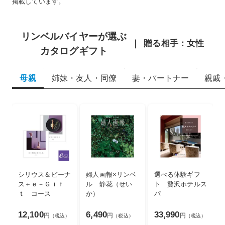
掲載しています。
リンベルバイヤーが選ぶ
贈る相手：女性
カタログギフト
母親
姉妹・友人・同僚
妻・パートナー
親戚
シリウス＆ビーナ
婦人画報×リンベ
選べる体験ギフ
ス＋ｅ－Ｇｉｆ
ル 静花（せい
ト 贅沢ホテルス
ｔ コース
か）
パ
12,100
6,490
33,990
円
円
円
（税込）
（税込）
（税込）