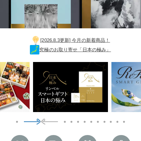
[2026.8.3更新] 今月の新着商品！
究極のお取り寄せ「日本の極み」
1
2
3
4
5
6
7
8
9
10
11
12