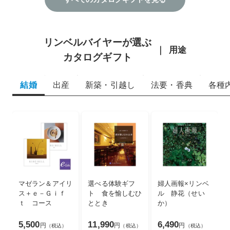
リンベルバイヤーが選ぶ
用途
カタログギフト
結婚
出産
新築・引越し
法要・香典
各種
マゼラン＆アイリ
選べる体験ギフ
婦人画報×リンベ
ス＋ｅ－Ｇｉｆ
ト 食を愉しむひ
ル 静花（せい
ｔ コース
ととき
か）
5,500
11,990
6,490
円
円
円
（税込）
（税込）
（税込）