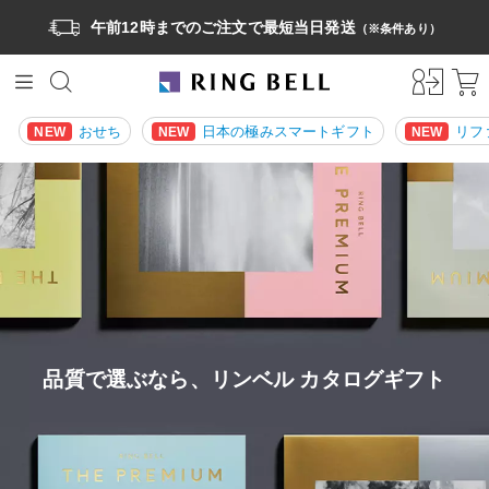
午前12時までのご注文で最短当日発送
（※条件あり）
おせち
日本の極みスマートギフト
リフ
NEW
NEW
NEW
品質で選ぶなら、リンベル カタログギフト