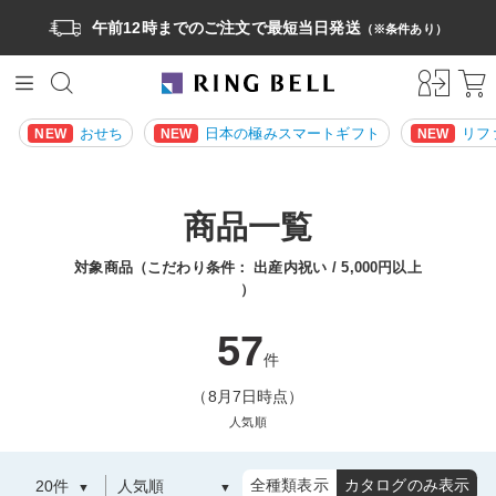
午前12時までのご注文で最短当日発送
（※条件あり）
おせち
日本の極みスマートギフト
リフ
NEW
NEW
NEW
商品一覧
対象商品（こだわり条件：
出産内祝い
5,000円以上
）
57
件
（8月7日時点）
人気順
全種類表示
カタログのみ表示