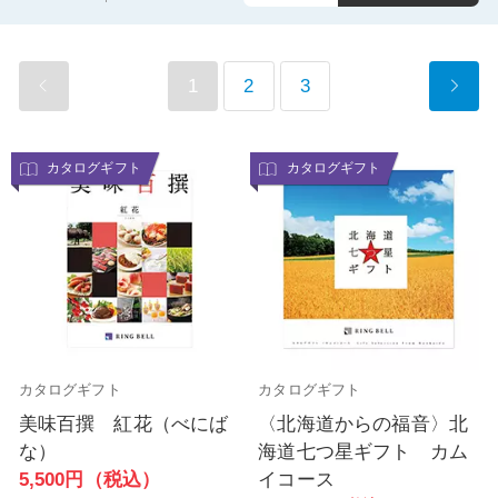
1
2
3
カタログギフト
カタログギフト
カタログギフト
カタログギフト
美味百撰 紅花（べにば
〈北海道からの福音〉北
な）
海道七つ星ギフト カム
5,500円（税込）
イコース