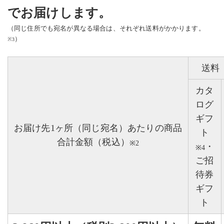
でお届けします。
（同じ住所でも宛名が異なる場合は、それぞれ送料がかかります。
）
※3
送料
カタ
ログ
ギフ
お届け先
1ヶ所（同じ宛名）あたりの
商品
ト
合計金額（税込）
※2
・
※4
ご招
待券
ギフ
ト