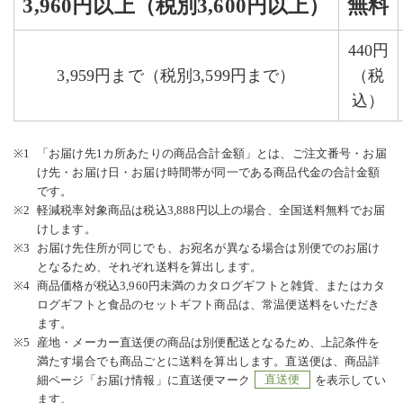
3,960円以上
（税別3,600円以上）
無料
440円
3,959円まで
（税別3,599円まで）
（税
込）
※1
「お届け先1カ所あたりの商品合計金額」とは、ご注文番号・お届
け先・お届け日・お届け時間帯が同一である商品代金の合計金額
です。
※2
軽減税率対象商品は税込3,888円以上の場合、全国送料無料でお届
けします。
※3
お届け先住所が同じでも、お宛名が異なる場合は別便でのお届け
となるため、それぞれ送料を算出します。
※4
商品価格が税込3,960円未満のカタログギフトと雑貨、またはカタ
ログギフトと食品のセットギフト商品は、常温便送料をいただき
ます。
※5
産地・メーカー直送便の商品は別便配送となるため、上記条件を
満たす場合でも商品ごとに送料を算出します。直送便は、商品詳
細ページ「お届け情報」に直送便マーク
直送便
を表示してい
ます。