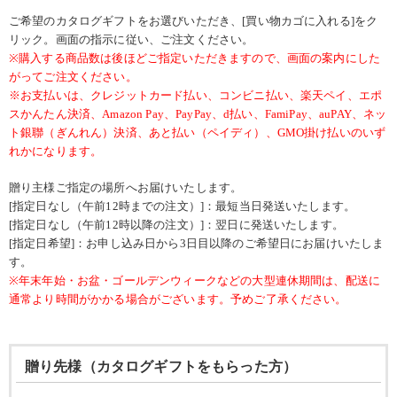
ご希望のカタログギフトをお選びいただき、[買い物カゴに入れる]をク
リック。画面の指示に従い、ご注文ください。
※購入する商品数は後ほどご指定いただきますので、画面の案内にした
がってご注文ください。
※お支払いは、クレジットカード払い、コンビニ払い、楽天ペイ、エポ
スかんたん決済、Amazon Pay、PayPay、d払い、FamiPay、auPAY、ネッ
ト銀聯（ぎんれん）決済、あと払い（ペイディ）、GMO掛け払いのいず
れかになります。
贈り主様ご指定の場所へお届けいたします。
[指定日なし（午前12時までの注文）]：最短当日発送いたします。
[指定日なし（午前12時以降の注文）]：翌日に発送いたします。
[指定日希望]：お申し込み日から3日目以降のご希望日にお届けいたしま
す。
※年末年始・お盆・ゴールデンウィークなどの大型連休期間は、配送に
通常より時間がかかる場合がございます。予めご了承ください。
贈り先様（カタログギフトをもらった方）