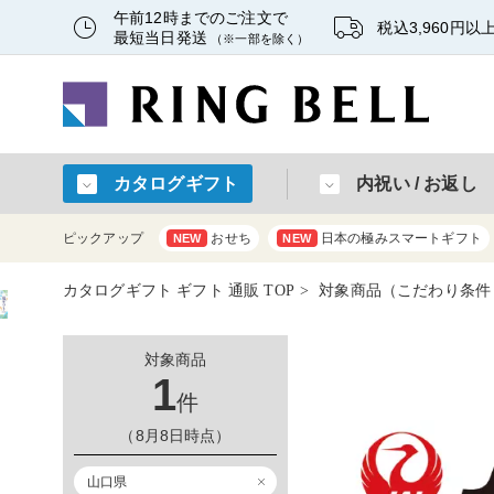
午前12時までのご注文で
税込3,960円
最短当日発送
（※一部を除く）
カタログギフト
内祝い / お返し
ピックアップ
おせち
日本の極みスマートギフト
NEW
NEW
カタログギフト ギフト 通販 TOP
対象商品（こだわり条件
対象商品
1
件
（8月8日時点）
山口県