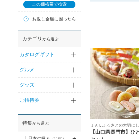
この価格帯で検索
お返し金額に困ったら
カテゴリ
から選ぶ
カタログギフト
グルメ
グッズ
ご招待券
特集
から選ぶ
ＪＡＬふるさとの大切に
【山口県長門市】ひ
日本の極み
(1160)