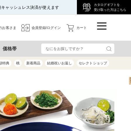
カタログギフトを
種キャッシュレス決済が使えます
受け取った方はこちら
のお客さま
会員登録/ログイン
カート
検
価格帯
額特典
桃
新着商品
結婚祝いお返し
セレクトショップ