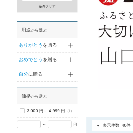
条件クリア
用途
から選ぶ
ありがとう
を贈る
おめでとう
を贈る
自分
に贈る
価格
から選ぶ
3,000 円～ 4,999 円
(1)
～
円