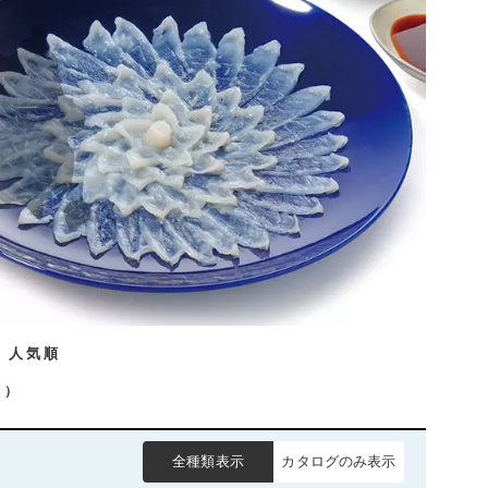
/ 人気順
）
全種類表示
カタログのみ表示