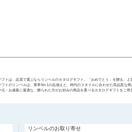
ギフトは、品質で選ぶならリンベルのカタログギフト。「おめでとう」を贈る、上
ギフトのリンベルは、業界No.1の品揃えと、時代のスタイルに合わせた高品質な
中元・お歳暮に最適な、贈られた方がお好みの商品を選べるカタログギフトをご用
リンベルのお取り寄せ