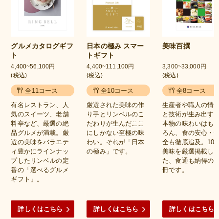
グルメカタログギフ
日本の極み スマー
美味百撰
ト
トギフト
4,400~56,100円
4,400~111,100円
3,300~33,000円
(税込)
(税込)
(税込)
全11コース
全10コース
全8コース
有名レストラン、人
厳選された美味の作
生産者や職人の情
気のスイーツ、老舗
り手とリンベルのこ
と技術が生み出す
料亭など、厳選の絶
だわりが生んだここ
本物の味わいはも
品グルメが満載。厳
にしかない至極の味
ろん、食の安心・
選の美味をバラエテ
わい。それが「日本
全も徹底追及。100
ィ豊かにラインナッ
の極み」です。
美味を厳選掲載し
プしたリンベルの定
た、食通も納得の
番の「選べるグルメ
冊です。
ギフト」。
詳しくはこちら
詳しくはこちら
詳しくはこちら