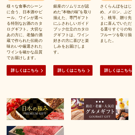
様々な食事のシーン
銀座のソムリエが認
さくらんぼをはじ
に合う、日本酒やビ
めた“本物の味”を取り
め、メロン、ぶど
ール、ワインが選べ
揃えた、専門ギフト
う、桃等、贈り先
る特別なお酒のカタ
にふさわしいガイド
まに喜んでいただ
ログギフト。大切な
ブック仕立のカタロ
る選りすぐりの旬
あの方に、老舗の酒
グギフトは、ワイン
フルーツを取り揃
蔵で作られた伝統の
好きの方に喜びと楽
ました。
味わいや厳選された
しみをお届けしま
ワインを確かな品質
す。
でお届けします。
詳しくはこちら
詳しくはこちら
詳しくはこちら