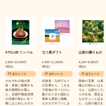
47CLUB リンベル
七つ星ギフト
山形の贈りもの
3,850~33,000円
4,400~11,000円
4,290~6,490円
(税込)
(税込)
(税込)
全6コース
全9コース
全2コース
それぞれの地の美
北海道・九州グルメ
美食の宝庫、山形
味・美食に精通する
の宝庫から、これま
極上の味わいはも
地方新聞社が選ん
で現地の方々だけに
ろん、山形のこだ
だ、全国47都道府県
愛されてきた隠れた
りや文化、歴史ま
の自慢の味わいを一
美味も豊富に掲載。
もがギュッと詰ま
冊にまとめたカタロ
カタログギフトにま
た、山形の魅力を