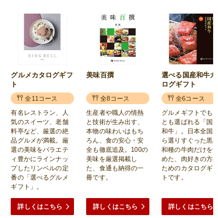
グルメカタログギフ
美味百撰
選べる国産和牛カ
ト
ログギフト
全11コース
全8コース
全6コース
有名レストラン、人
生産者や職人の情熱
グルメギフトでも
気のスイーツ、老舗
と技術が生み出す、
とも選ばれる「国
料亭など、厳選の絶
本物の味わいはもち
和牛」。日本全国
品グルメが満載。厳
ろん、食の安心・安
ら選りすぐった黒
選の美味をバラエテ
全も徹底追及。100の
和種の牛肉だけを
ィ豊かにラインナッ
美味を厳選掲載し
めた、肉好きの方
プしたリンベルの定
た、食通も納得の一
ためのカタログギ
番の「選べるグルメ
冊です。
トです。
ギフト」。
詳しくはこちら
詳しくはこちら
詳しくはこちら