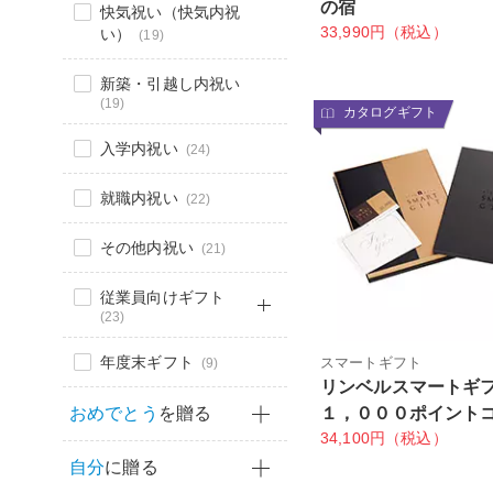
の宿
快気祝い（快気内祝
33,990円（税込）
い）
(19)
新築・引越し内祝い
(19)
カタログギフト
入学内祝い
(24)
就職内祝い
(22)
その他内祝い
(21)
従業員向けギフト
(23)
年度末ギフト
スマートギフト
(9)
リンベルスマートギ
おめでとう
を贈る
１，０００ポイント
34,100円（税込）
自分
に贈る