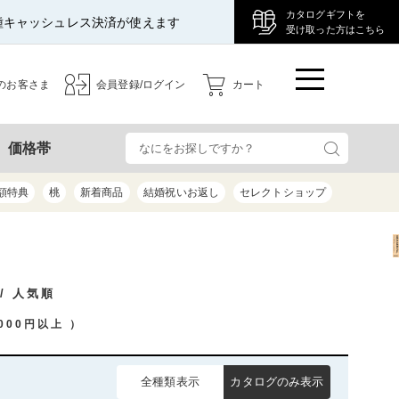
カタログギフトを
種キャッシュレス決済が使えます
受け取った方はこちら
のお客さま
会員登録/ログイン
カート
検
価格帯
額特典
桃
新着商品
結婚祝いお返し
セレクトショップ
/ 人気順
,000円以上
）
全種類表示
カタログのみ表示