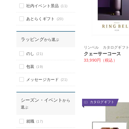
社内イベント景品
(11)
あとらくギフト
(20)
ラッピング
から選ぶ
リンベル カタログギフ
のし
クェーサーコース
(21)
33,990円（税込）
包装
(19)
メッセージカード
(21)
シーズン・イベント
から
カタログギフト
選ぶ
就職
(17)