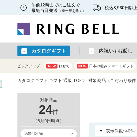
午前12時までのご注文で
税込3,960円
最短当日発送
（※一部を除く）
カタログギフト
内祝い / お返し
ピックアップ
おせち
日本の極みスマートギフト
NEW
NEW
カタログギフト ギフト 通販 TOP
対象商品（こだわり条件：結
対象商品
24
件
（8月9日時点）
結婚引出物