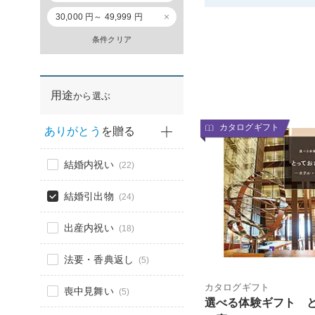
30,000 円～ 49,999 円
条件クリア
用途
から選ぶ
カタログギフト
ありがとう
を贈る
結婚内祝い
(22)
結婚引出物
(24)
出産内祝い
(18)
法要・香典返し
(5)
カタログギフト
喪中見舞い
(5)
選べる体験ギフト 