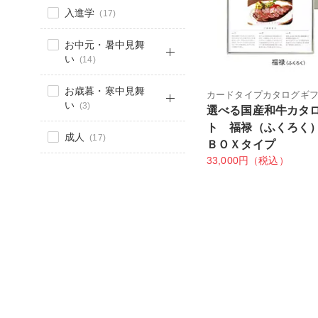
入進学
(17)
お中元・暑中見舞
い
(14)
お歳暮・寒中見舞
カードタイプカタログギ
い
(3)
選べる国産和牛カタ
ト 福禄（ふくろく
成人
(17)
ＢＯＸタイプ
33,000円（税込）