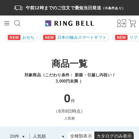
午前12時までのご注文で最短当日発送
（※条件あり）
おせち
日本の極みスマートギフト
リフ
NEW
NEW
NEW
商品一覧
対象商品（こだわり条件：
新築・引越し内祝い
3,000円未満
）
0
件
（8月8日時点）
人気順
全種類表示
カタログのみ表示