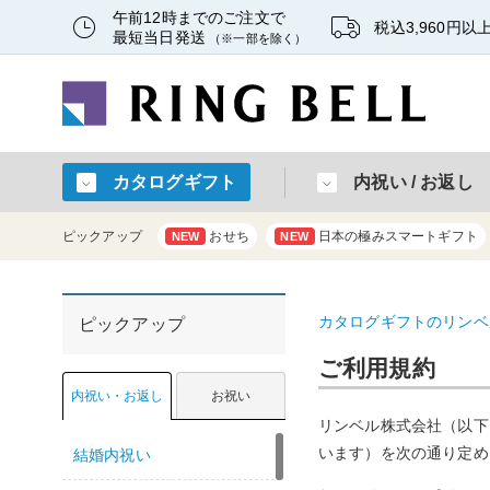
午前12時までのご注文で
税込3,960円
最短当日発送
（※一部を除く）
カタログギフト
内祝い / お返し
ピックアップ
おせち
日本の極みスマートギフト
NEW
NEW
カタログギフトのリンベ
ピックアップ
ご利用規約
内祝い・お返し
お祝い
リンベル株式会社（以下
います）を次の通り定め
結婚内祝い