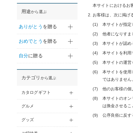
その他内祝い
本サイトにおけるお
用途
から選ぶ
お客様は、次に掲げ
本サイトが指定
ありがとう
を贈る
他者になりすま
おめでとう
を贈る
本サイトが認め
本サイトを利用
自分
に贈る
本サイトの運営
本サイトを使用
カテゴリ
から選ぶ
ではありません
他のお客様の個
カタログギフト
本サイトのオン
は換金させるこ
グルメ
公序良俗に反す
グッズ