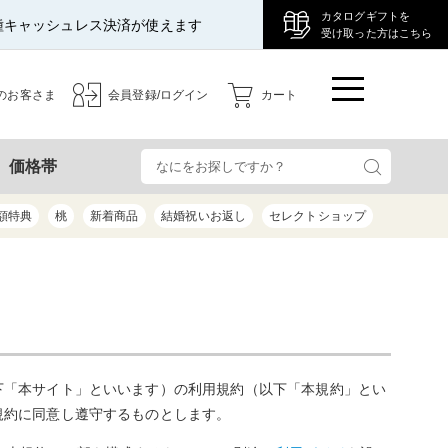
カタログギフトを
種キャッシュレス決済が使えます
受け取った方はこちら
のお客さま
会員登録/ログイン
カート
検
価格帯
額特典
桃
新着商品
結婚祝いお返し
セレクトショップ
下「本サイト」といいます）の利用規約（以下「本規約」とい
規約に同意し遵守するものとします。