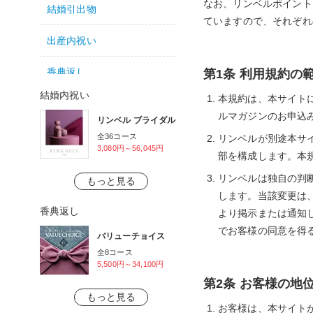
なお、リンベルポイント
結婚引出物
ていますので、それぞれ
出産内祝い
香典返し
第1条 利用規約の
結婚内祝い
本規約は、本サイト
法事・法要引出物
ルマガジンのお申込
リンベル ブライダル
喪中見舞い
全36コース
リンベルが別途本サ
3,080円～56,045円
部を構成します。本
快気祝い（快気内祝い）
リンベルは独自の判
もっと見る
します。当該変更は
新築・引越し内祝い
香典返し
より掲示または通知
入学・進学内祝い
でお客様の同意を得
バリューチョイス
全8コース
成人内祝い
5,500円～34,100円
第2条 お客様の地
就職内祝い
もっと見る
お客様は、本サイト