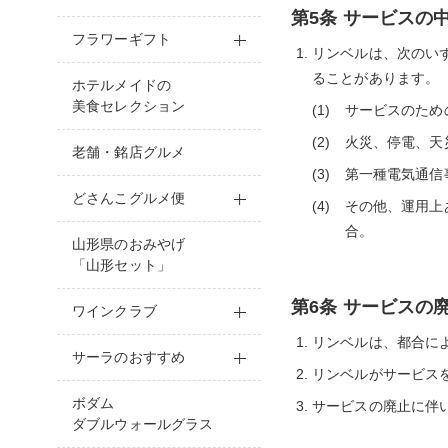
第5条 サービスの
フラワーギフト
リンベルは、次のい
ることがあります。
ホテルメイドの
美食セレクション
サービスのため
火災、停電、天
老舗・銘店グルメ
第一種電気通信
どさんこグルメ便
その他、運用上
合。
山形県のおみやげ
「山形セット」
第6条 サービスの
ワインクラブ
リンベルは、都合に
サーラのおすすめ
リンベルがサービス
ボダム
サービスの廃止に伴
ダブルウォールグラス