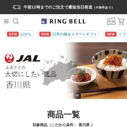
午前12時までのご注文で最短当日発送
（※条件あり）
おせち
日本の極みスマートギフト
リフ
NEW
NEW
NEW
商品一覧
対象商品（こだわり条件：
香川県
）