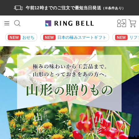
午前12時までのご注文で最短当日発送
（※条件あり）
おせち
日本の極みスマートギフト
リフ
NEW
NEW
NEW