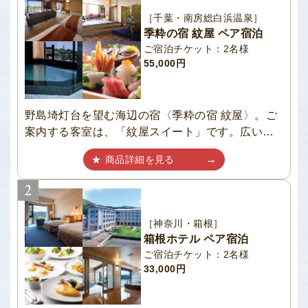
［千葉・南房総白浜温泉］
季粋の宿 紋屋 ペア宿泊
ご宿泊チケット：2名様
55,000円
野島埼灯台を望む海辺の宿〈季粋の宿 紋屋〉。ご
案内する客室は、「紋屋スイート」です。広い窓
からの南房総の雄大な海の眺望は圧巻。落...
商品詳細を見る
［神奈川・箱根］
箱根ホテル ペア宿泊
ご宿泊チケット：2名様
33,000円