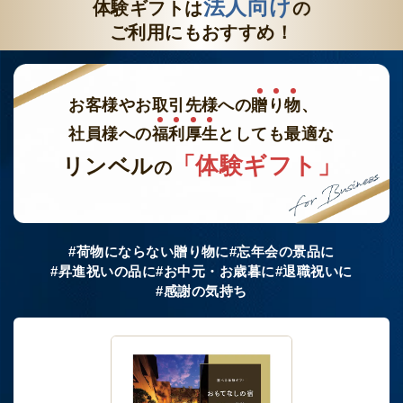
法人向け
体験ギフトは
の
ご利用にもおすすめ！
お客様やお取引先様への
贈
り
物
、
社員様への
福
利
厚
生
としても最適な
「体験ギフト」
リンベル
の
#荷物にならない贈り物に
#忘年会の景品に
#昇進祝いの品に
#お中元・お歳暮に
#退職祝いに
#感謝の気持ち