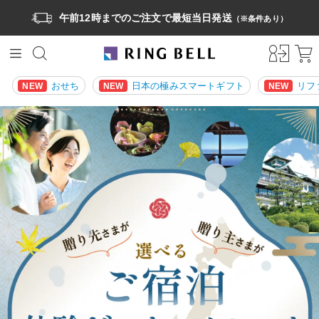
午前12時までのご注文で最短当日発送
（※条件あり）
おせち
日本の極みスマートギフト
リフ
NEW
NEW
NEW