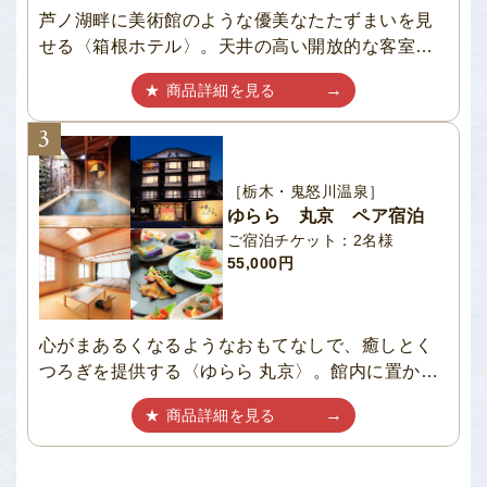
芦ノ湖畔に美術館のような優美なたたずまいを見
せる〈箱根ホテル〉。天井の高い開放的な客室か
らは、芦ノ湖の真正面では...
商品詳細を見る
［栃木・鬼怒川温泉］
ゆらら 丸京 ペア宿泊
ご宿泊チケット：2名様
55,000円
心がまあるくなるようなおもてなしで、癒しとく
つろぎを提供する〈ゆらら 丸京〉。館内に置かれ
た炭のオブジェや...
商品詳細を見る