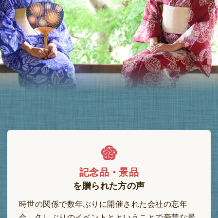
時の価値を創る
体験ギフトで、
大切な方の人生の経験
豊
をもっと
かに。
記念品・景品
を贈られた方の声
時世の関係で数年ぶりに開催された会社の忘年
会。久しぶりのイベントとということで豪華な景