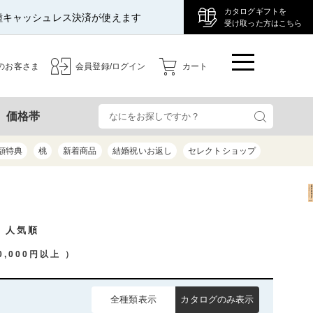
カタログギフトを
種キャッシュレス決済が使えます
受け取った方はこちら
のお客さま
会員登録/ログイン
カート
検
価格帯
額特典
桃
新着商品
結婚祝いお返し
セレクトショップ
/ 人気順
0,000円以上
）
全種類表示
カタログのみ表示