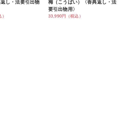
典返し・法要引出物
梅（こうばい）〈香典返し・法
要引出物用〉
込）
33,990円（税込）