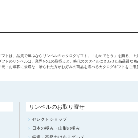
ギフトは、品質で選ぶならリンベルのカタログギフト。「おめでとう」を贈る、上
ギフトのリンベルは、業界No.1の品揃えと、時代のスタイルに合わせた高品質な
中元・お歳暮に最適な、贈られた方がお好みの商品を選べるカタログギフトをご用
リンベルのお取り寄せ
セレクトショップ
日本の極み・山形の極み
厳選・高級わけありグルメ