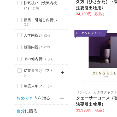
久方（ひさかた）〈
快気祝い（快気内祝
法要引出物用〉
い）
(19)
34,100円（税込）
新築・引越し内祝い
(19)
カタログギフト
入学内祝い
(24)
就職内祝い
(22)
その他内祝い
(21)
従業員向けギフト
(23)
年度末ギフト
(9)
リンベル カタログギフ
おめでとう
を贈る
クェーサーコース（
法要引出物用）
33,990円（税込）
自分
に贈る