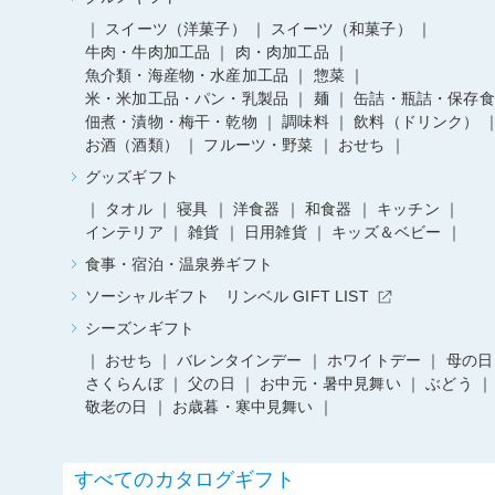
スイーツ（洋菓子）
スイーツ（和菓子）
牛肉・牛肉加工品
肉・肉加工品
魚介類・海産物・水産加工品
惣菜
米・米加工品・パン・乳製品
麺
缶詰・瓶詰・保存食
佃煮・漬物・梅干・乾物
調味料
飲料（ドリンク）
お酒（酒類）
フルーツ・野菜
おせち
グッズギフト
タオル
寝具
洋食器
和食器
キッチン
インテリア
雑貨
日用雑貨
キッズ＆ベビー
食事・宿泊・温泉券ギフト
ソーシャルギフト リンベル GIFT LIST
シーズンギフト
おせち
バレンタインデー
ホワイトデー
母の日
さくらんぼ
父の日
お中元・暑中見舞い
ぶどう
敬老の日
お歳暮・寒中見舞い
すべてのカタログギフト