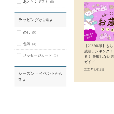
あとらくギフト
(5)
ラッピング
から選ぶ
のし
(5)
包装
(3)
【2025年版】も
歳暮ランキング！
メッセージカード
(5)
る？ 失敗しない
ガイド
2025年9月12日
シーズン・イベント
から
選ぶ