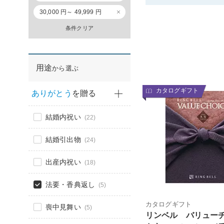
30,000 円～ 49,999 円
条件クリア
用途
から選ぶ
カタログギフト
ありがとう
を贈る
結婚内祝い
(22)
結婚引出物
(24)
出産内祝い
(18)
法要・香典返し
(5)
カタログギフト
喪中見舞い
(5)
リンベル バリュー