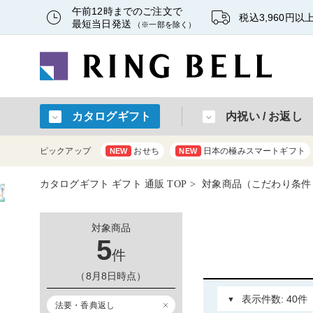
午前12時までのご注文で
税込3,960円
最短当日発送
（※一部を除く）
カタログギフト
内祝い / お返し
ピックアップ
おせち
日本の極みスマートギフト
NEW
NEW
カタログギフト ギフト 通販 TOP
対象商品（こだわり条件：法
対象商品
5
件
（8月8日時点）
法要・香典返し