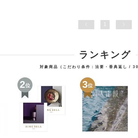
1
ランキング
対象商品（こだわり条件：
法要・香典返し
3
2
3
位
位