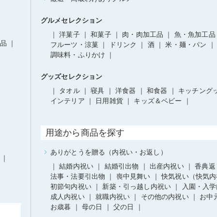
グルメセレクション
洋菓子
和菓子
肉・肉加工品
魚・魚加工品
品
フルーツ・涼菓
ドリンク
酒
米・麺・パン
調味料・ふりかけ
グッズセレクション
タオル
寝具
洋食器
和食器
キッチング
インテリア
日用雑貨
キッズ＆ベビー
用途から商品を探す
ありがとうを贈る（内祝い・お返し）
結婚内祝い
結婚引出物
出産内祝い
香典返
法事・法要引出物
喪中見舞い
快気祝い（快気内
初節句内祝い
新築・引っ越し内祝い
入園・入学
成人内祝い
就職内祝い
その他の内祝い
お中
お歳暮
母の日
父の日