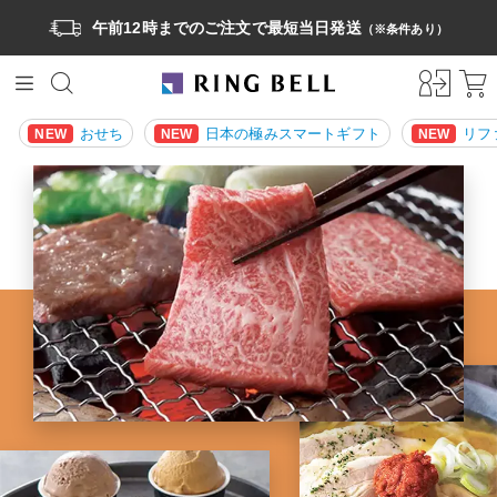
午前12時までのご注文で最短当日発送
（※条件あり）
おせち
日本の極みスマートギフト
リフ
NEW
NEW
NEW