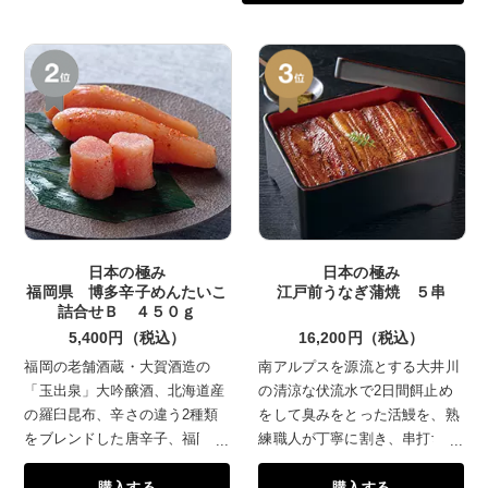
見はその海底の地形から絶好の漁
場といわれています。ここで獲れ
た魚介を沖合の船上で即時に氷水
で締め鮮度をキープ。きときとな
干物のセットをお楽しみくださ
い。
日本の極み
日本の極み
福岡県 博多辛子めんたいこ
江戸前うなぎ蒲焼 ５串
詰合せＢ ４５０ｇ
5,400円（税込）
16,200円（税込）
福岡の老舗酒蔵・大賀酒造の
南アルプスを源流とする大井川
「玉出泉」大吟醸酒、北海道産
の清涼な伏流水で2日間餌止め
の羅臼昆布、辛さの違う2種類
をして臭みをとった活鰻を、熟
をブレンドした唐辛子、福岡県
練職人が丁寧に割き、串打ちを
朝倉郡東峰村産の香り高い生柚
して、特製だれにつけ遠赤外線
購入する
購入する
子など、素材にとことんこだわ
加熱でじっくり焼きあげまし