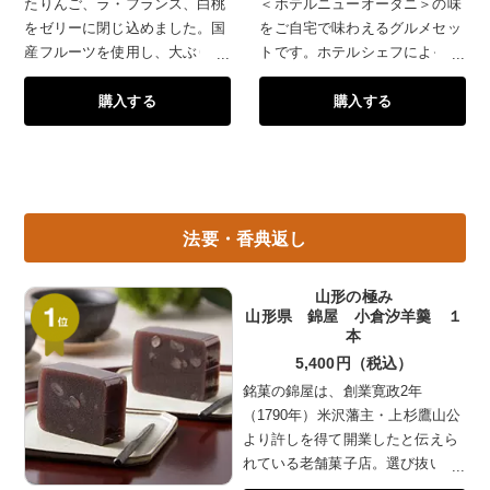
たりんご、ラ・フランス、白桃
＜ホテルニューオータニ＞の味
をゼリーに閉じ込めました。国
をご自宅で味わえるグルメセッ
産フルーツを使用し、大ぶりに
トです。ホテルシェフによって
カットしたフルーツを、もちっ
選び抜かれた素材を丹念に仕込
購入する
購入する
としたゼリーに包みました。ま
んで作られたこだわりのグルメ
るでフルーツを食べているかの
をご堪能ください。
ような果実感、よく冷やしてか
らお召しあがりください。
法要・香典返し
山形の極み
山形県 錦屋 小倉汐羊羹 １
本
5,400円（税込）
銘菓の錦屋は、創業寛政2年
（1790年）米沢藩主・上杉鷹山公
より許しを得て開業したと伝えら
れている老舗菓子店。選び抜いた
北海道産小豆を使用したこだわり