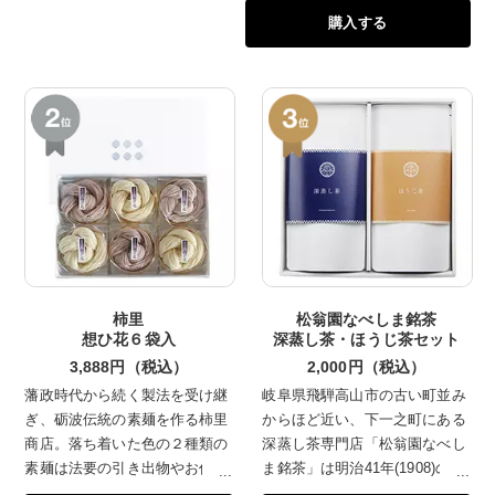
購入する
の皮むき餡に、純度の高い「白双
糖」を加え、長野県産の寒天を山
形の自然水で溶いたものと、北海
道大納言をやわらかく炊き込んで
練りあげました。
柿里
松翁園なべしま銘茶
想ひ花６袋入
深蒸し茶・ほうじ茶セット
3,888円（税込）
2,000円（税込）
藩政時代から続く製法を受け継
岐阜県飛騨高山市の古い町並み
ぎ、砺波伝統の素麺を作る柿里
からほど近い、下一之町にある
商店。落ち着いた色の２種類の
深蒸し茶専門店「松翁園なべし
素麺は法要の引き出物やお仏
ま銘茶」は明治41年(1908)の創
前、ご霊前へのお返しなどにお
業以来、選りすぐりの茶葉を用