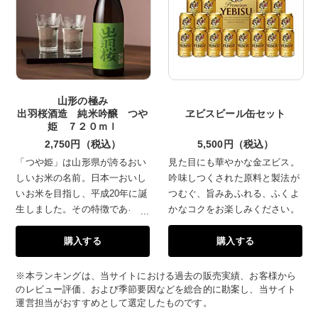
6種類。丹後地域の伝説の姫が描
かれた華やかな缶は、ギフトにも
喜ばれます。
山形の極み
出羽桜酒造 純米吟醸 つや
ヱビスビール缶セット
姫 ７２０ｍｌ
2,750円（税込）
5,500円（税込）
「つや姫」は山形県が誇るおい
見た目にも華やかな金ヱビス。
しいお米の名前。日本一おいし
吟味しつくされた原料と製法が
いお米を目指し、平成20年に誕
つむぐ、旨みあふれる、ふくよ
生しました。その特徴である、
かなコクをお楽しみください。
艶のある香りと上品な甘みをそ
購入する
購入する
のままお酒に表現しました。山
形の洋梨「ラ・フランス」を想
わせる香りと芳醇な旨みをお楽
※本ランキングは、当サイトにおける過去の販売実績、お客様から
しみください。
のレビュー評価、および季節要因などを総合的に勘案し、当サイト
運営担当がおすすめとして選定したものです。