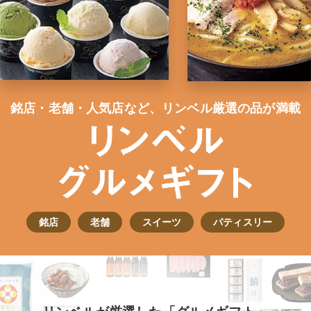
銘店・⽼舗・⼈気店など、リンベル厳選の品が満載
銘店
老舗
スイーツ
パティスリー