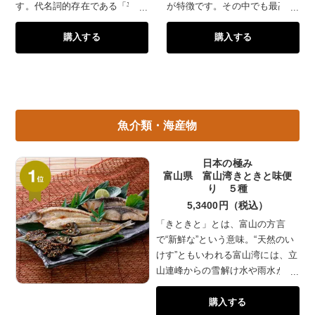
す。代名詞的存在である「平田
が特徴です。その中でも最高の
牧場 三元豚」を原料に、化学
肉質とされる背肉部分のサーロ
購入する
購入する
合成食品添加物を不使用。自社
インを贅沢に使って、ロースト
の豚骨から煮出したポークエキ
ビーフにしました。
スも含まれており、昆布、椎
茸、鰹、帆立などのだしをバラ
ンスよく混ぜ合わせた三元豚の
ハムとソーセージのセットで
魚介類・海産物
す。
日本の極み
富山県 富山湾きときと味便
り ５種
5,3400円（税込）
「きときと」とは、富山の方言
で“新鮮な”という意味。“天然のい
けす”ともいわれる富山湾には、立
山連峰からの雪解け水や雨水が流
れ込むため、餌となるプランクト
購入する
ンが多く繁殖します。なかでも氷