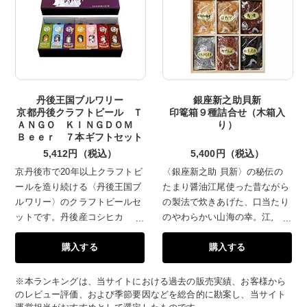
作用を持つ不飽和脂肪酸の割合が
高いのが特徴です。良質な脂と肉
質、まろやかで深い味わいをご堪
能ください。
丹後王国ブルワリー
銀座新之助貝新
京都丹後クラフトビール Ｔ
印篭箱９種詰合せ（木箱入
ＡＮＧＯ ＫＩＮＧＤＯＭ
り）
Ｂｅｅｒ ７本ギフトセット
5,412円（税込）
5,400円（税込）
京丹後市で20年以上クラフトビ
〈銀座新之助 貝新〉の秘伝の
ールを造り続ける〈丹後王国ブ
たまり醤油江尾使った昔ながら
ルワリー〉のクラフトビールセ
の製法で炊きあげた、口当たり
ットです。丹後産コシヒカリを
のやわらかい山海の幸。江戸時
使ったまろやかでクリアな味わ
代より続く伝統が生み出す秘伝
購入する
購入する
いの「マイスター」、5種類の
の味です。
麦芽をブレンドし心地よい苦み
とスモーキーな香りの「スモー
※本ランキングは、当サイトにおける過去の販売実績、お客様から
ク（ラオホ）」、英国産の麦芽
のレビュー評価、および季節要因などを総合的に勘案し、当サイト