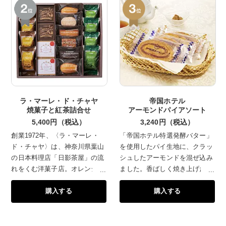
ラ・マーレ・ド・チャヤ
帝国ホテル
焼菓子と紅茶詰合せ
アーモンドパイアソート
5,400円（税込）
3,240円（税込）
創業1972年、〈ラ・マーレ・
「帝国ホテル特選発酵バター」
ド・チャヤ〉は、神奈川県葉山
を使用したパイ生地に、クラッ
の日本料理店「日影茶屋」の流
シュしたアーモンドを混ぜ込み
れをくむ洋菓子店。オレンジリ
ました。香ばしく焼き上げたパ
キュールをアクセントに使った
イの食感と発酵バターの風味を
購入する
購入する
葉山のショコラ・カロが人気。
お楽しみください。