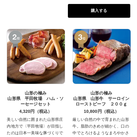
により県内産肉牛は「山形牛」と
購入する
命名され全国にその名を広めてい
きました。昼夜の寒暖差が激しい
気候の中、粗飼料や穀物にこだわ
り、肉が仕上がるまで大切に飼育
する山形牛は、脂肪の融点が低
く、血中コレステロール量の調整
作用を持つ不飽和脂肪酸の割合が
高いのが特徴です。良質な脂と肉
質、まろやかで深い味わいをご堪
能ください。
山形の極み
山形の極み
山形県 平田牧場 ハム・ソ
山形県 山形牛 サーロイン
ーセージセット
ローストビーフ ２００ｇ
4,320円（税込）
10,800円（税込）
美しい自然に囲まれた山形県庄
厳しい自然の中で育まれた山形
内地方で〈平田牧場〉が目指し
牛。脂肪のきめが細かく、口の
たのは日本一美味な豚づくりで
中でとろけるようなまろやかさ