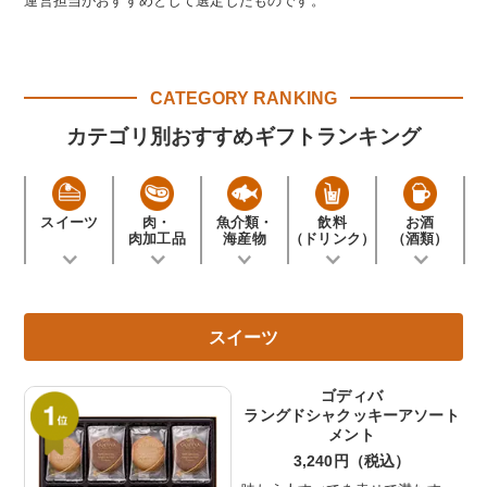
運営担当がおすすめとして選定したものです。
とホップを使用した軽やかでフ
ルーティな香りの「ロンドンエ
ール」をはじめ、個性豊かな7
種類のビールをギフトボックス
CATEGORY RANKING
に詰めました。フレーバーごと
に異なるラベルには、京丹後市
カテゴリ別おすすめギフトランキング
にまつわる伝説の七姫がモチー
フとしてデザインされていま
す。
スイーツ
肉・
魚介類・
飲料
お酒
肉加工品
海産物
（ドリンク）
（酒類）
スイーツ
ゴディバ
ラングドシャクッキーアソート
メント
3,240円（税込）