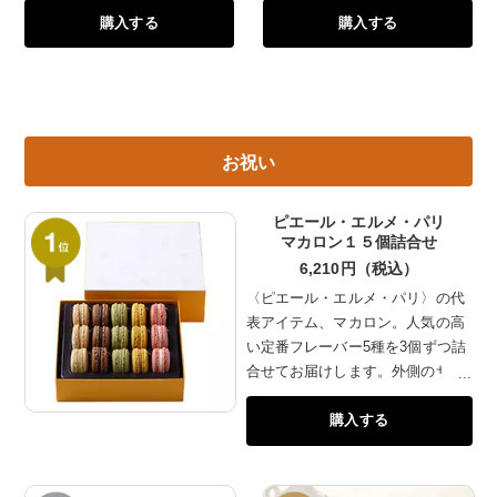
購入する
購入する
使いいただけます。
いてまろやかさの中にも旨みと
渋みが感じられるお茶を提供し
ています。深蒸し茶は蒸し時間
を通常の2～3倍長くしているた
め、茶葉の持つ香りと味わいを
より一層楽しめます。中煎りに
お祝い
したほうじ茶は渋味が少なく香
りのよさが特徴です。
ピエール・エルメ・パリ
マカロン１５個詰合せ
6,210円（税込）
〈ピエール・エルメ・パリ〉の代
表アイテム、マカロン。人気の高
い定番フレーバー5種を3個ずつ詰
合せてお届けします。外側のサク
サクとした食感と、中の甘くとろ
購入する
けるようなクリームをお楽しみく
ださい。どなたにでも喜ばれる定
番フレーバーは、贈り物や手土産
としてもおすすめです。