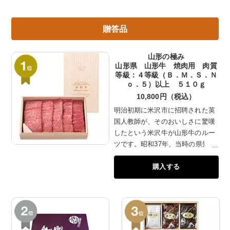
贈答品
山形の極み
山形県 山形牛 焼肉用 肉質
等級：４等級（Ｂ．Ｍ．Ｓ．Ｎ
ｏ．５）以上 ５１０ｇ
10,800円（税込）
明治初期に米沢市に招聘された英
国人教師が、そのおいしさに驚嘆
したという米沢牛が山形牛のルー
ツです。昭和37年、当時の県知事
により県内産肉牛は「山形牛」と
購入する
命名され全国にその名を広めてい
きました。昼夜の寒暖差が激しい
気候の中、粗飼料や穀物にこだわ
り、肉が仕上がるまで大切に飼育
する山形牛は、脂肪の融点が低
く、血中コレステロール量の調整