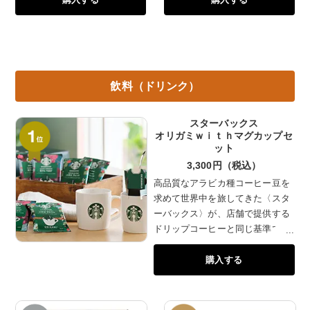
った調味液にじっくり漬け込ん
た。江戸前の流儀にのっとり、
だ、辛さと香りの引き立つ辛子
背開きで下処理をして、串打ち
めんたいこ詰め合わせです。
後はまず白焼きに。それを蒸し
てからたれづけをして焼いてい
るため、ふっくらとやわらかな
飲料（ドリンク）
食感に仕上がっています。専門
店で味わうような濃厚な旨みを
ご家庭で。
スターバックス
オリガミｗｉｔｈマグカップセ
ット
3,300円（税込）
高品質なアラビカ種コーヒー豆を
求めて世界中を旅してきた〈スタ
ーバックス〉が、店舗で提供する
ドリップコーヒーと同じ基準で調
達・焙煎したコーヒー豆を使用し
購入する
た、こだわりのドリップコーヒー
です。