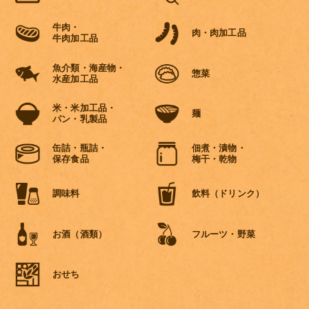
⽜⾁・
⾁・⾁加⼯品
⽜⾁加⼯品
魚介類・海産物・
惣菜
水産加工品
米・米加⼯品・
麺
パン・乳製品
缶詰・瓶詰・
佃煮・漬物・
保存食品
梅干・乾物
調味料
飲料（ドリンク）
お酒（酒類）
フルーツ・野菜
おせち