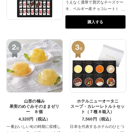
うえなく濃厚で贅沢なチーズケー
キ、ベルギー産チョコレートを使
用したラ・ガナシュ。資生堂パー
購入する
ラー人気の詰合せです。
山形の極み
ホテルニューオータニ
果実のめぐみそのままゼリ
スープ・カレーレトルトセッ
ー ８個
ト（７種８箱入）
4,320円（税込）
7,560円（税込）
一番おいしい旬の時期に収穫し
日本を代表するホテルのひとつ