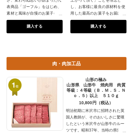
さ、変わらぬ思いが詰まった代
上がって頂く」ことを理念と
表商品「ゴーフル」をはじめ、
し、お客様に最良の原材料を使
素材と風味が自慢のお菓子を詰
用した最高のお菓子をお届けで
め合わせたギフトです。
きるよう努めております。伝統
購入する
購入する
の味をそのままに、手軽なかた
ちでご用意しました。さまざま
な味の羊羹をお楽しみくださ
い。
肉・肉加工品
山形の極み
山形県 山形牛 焼肉用 肉質
等級：４等級（Ｂ．Ｍ．Ｓ．Ｎ
ｏ．５）以上 ５１０ｇ
10,800円（税込）
明治初期に米沢市に招聘された英
国人教師が、そのおいしさに驚嘆
したという米沢牛が山形牛のルー
ツです。昭和37年、当時の県知事