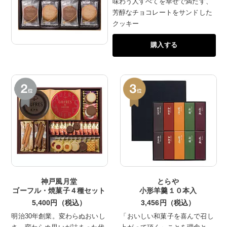
味わう人すべてを幸せで満たす、
芳醇なチョコレートをサンドした
クッキー
購入する
神戸風月堂
とらや
ゴーフル・焼菓子４種セット
小形羊羹１０本入
5,400円（税込）
3,456円（税込）
明治30年創業。変わらぬおいし
「おいしい和菓子を喜んで召し