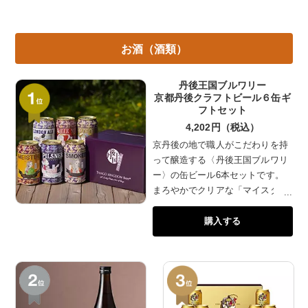
みいただけます。しっかりと冷
みかんの甘さが口いっぱいに広
やしてそのままお飲みいただく
がります。「りんご」は、サン
のはもちろん、カクテルベース
ふじや紅玉などをバランスよく
お酒（酒類）
や料理のソースとしてもお使い
ブレンド。飲み終わった後も、
いただけます。
爽やかな香りが残ります。「ぶ
どう」は甘さ、酸味、香りにこ
丹後王国ブルワリー
京都丹後クラフトビール６缶ギ
だわり3種の葡萄を皮ごと搾り
フトセット
ました。いずれも水を加えず、
4,202円（税込）
果実のみ100％で作っているの
で、濃厚で贅沢な味わい。年齢
京丹後の地で職人がこだわりを持
性別を問わず喜んでいただける
って醸造する〈丹後王国ブルワリ
こと間違いなしのギフトです。
ー〉の缶ビール6本セットです。
まろやかでクリアな「マイスタ
ー」、爽快なのどごしの「ピルス
購入する
ナー」、心地よい苦みの「スモー
ク（ラオホ）」、軽やかな苦みと
フルーティーな香りの「ロンドン
エール」、濃厚で芳醇な「アンバ
ーエール」、芳ばしくすっきりと
した「メルツェン」の個性豊かな