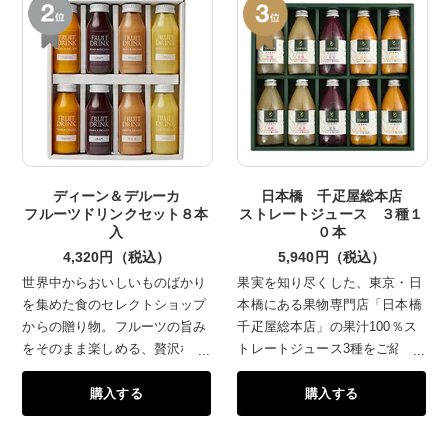
ディーン＆デルーカ
日本橋 千疋屋総本店
フルーツドリンクセット８本
ストレートジュース ３種１
入
０本
4,320円（税込）
5,940円（税込）
世界中からおいしいものばかり
果実を知り尽くした、東京・日
を集めた食のセレクトショップ
本橋にある果物専門店「日本橋
からの贈り物。フルーツの旨み
千疋屋総本店」の果汁100％ス
をそのまま楽しめる、贅沢なフ
トレートジュース3種をご紹介
ルーツドリンクのアソートセッ
します。温州みかんの果実を絞
購入する
購入する
トです。果実をそのままスムー
った「みかん」は、まるで果実
ジーにしたような、フレッシュ
そのものをいただいているかの
で濃厚な味わいが手軽にお楽し
ようなジューシーさ。完熟した