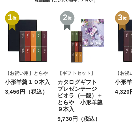
対象商品（こだわり条件：
とらや
）
1
2
3
位
位
位
【お祝い用】とらや
【ギフトセット】
【お祝
小形羊羹１０本入
カタログギフト
小形羊
プレゼンテージ
3,456円（税込）
4,3
ビオラ（一般）＋
とらや 小形羊羹
９本入
9,730円（税込）