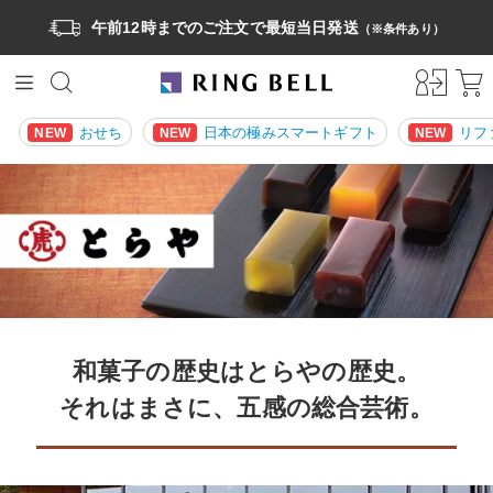
午前12時までのご注文で最短当日発送
（※条件あり）
おせち
日本の極みスマートギフト
リフ
NEW
NEW
NEW
和菓子の歴史はとらやの歴史。
それはまさに、五感の総合芸術。