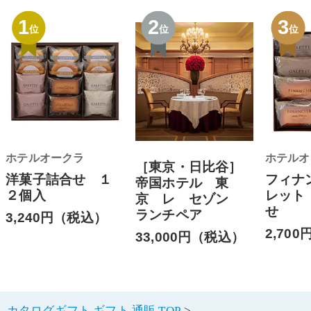
1
2
3
位
位
位
ホテルオークラ
ホテルオ
［東京・日比谷］
洋菓子詰合せ １
フィナ
帝国ホテル 東
２個入
レット
京 レ セゾン
せ
ランチペア
3,240円（税込）
2,70
33,000円（税込）
カタログギフト ギフト 通販 TOP