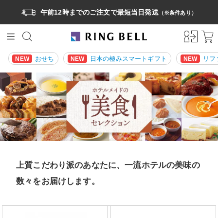
午前12時までのご注文で最短当日発送
（※条件あり）
おせち
日本の極みスマートギフト
リフ
NEW
NEW
NEW
上質こだわり派のあなたに、一流ホテルの美味の
数々をお届けします。