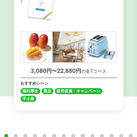
3,080
22,880
円〜
円
の全7コース
おすすめシーン
福利厚生
景品
販売促進・キャンペーン
手土産