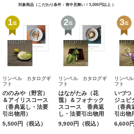
対象商品（こだわり条件：
喪中見舞い
5,000円以上
）
1
2
3
位
位
位
リンベル カタログギ
リンベル カタログギ
リンベル
フト
フト
フト
ののみや（野宮）
はながたみ（花
いづつ
＆アイリスコース
筺）＆フォナック
ジュピ
（香典返し・法要
スコース 香典返
（香典
引出物用）
し・法要引出物用
引出
5,500円（税込）
9,900円（税込）
6,60