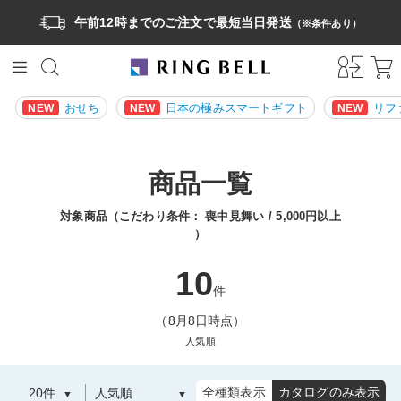
午前12時までのご注文で最短当日発送
（※条件あり）
おせち
日本の極みスマートギフト
リフ
NEW
NEW
NEW
商品一覧
対象商品（こだわり条件：
喪中見舞い
5,000円以上
）
10
件
（8月8日時点）
人気順
全種類表示
カタログのみ表示