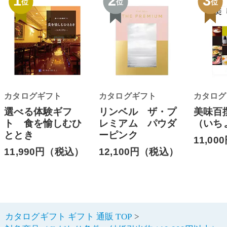
1
2
3
位
位
位
カタログギフト
カタログギフト
カタログ
選べる体験ギフ
リンベル ザ・プ
美味百
ト 食を愉しむひ
レミアム パウダ
（いち
ととき
ーピンク
11,0
11,990円（税込）
12,100円（税込）
カタログギフト ギフト 通販 TOP