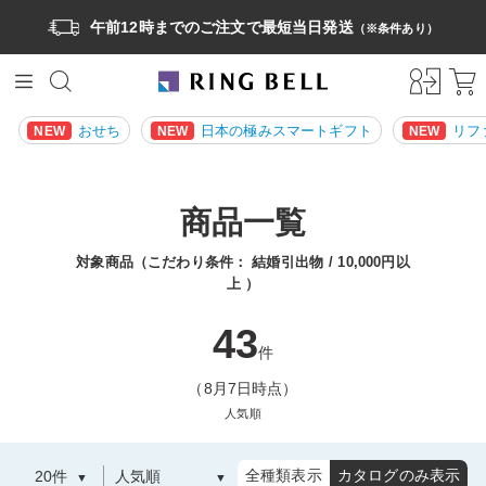
午前12時までのご注文で最短当日発送
（※条件あり）
おせち
日本の極みスマートギフト
リフ
NEW
NEW
NEW
商品一覧
対象商品（こだわり条件：
結婚引出物
10,000円以
上
）
43
件
（8月7日時点）
人気順
全種類表示
カタログのみ表示