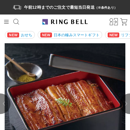
午前12時までのご注文で最短当日発送
（※条件あり）
おせち
日本の極みスマートギフト
リフ
NEW
NEW
NEW
prev