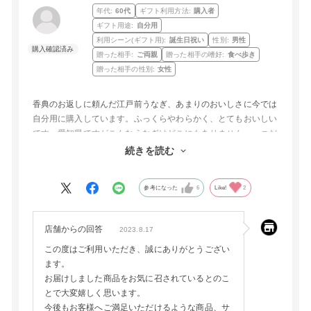
年代:
60代
ギフト利用方法:
購入者
ギフト用途:
自分用
利用シーン(ギフト用):
誕生日祝い
性別:
男性
贈った相手:
ご両親
贈った相手の嗜好:
食べ歩き
贈った相手の性別:
女性
香典のお返しに頼んだ江戸前うなぎ、あまりのおいしさに今では
自分用に購入しています。ふっくらやわらかく、とてもおいしい
です。愛知県ですがこんなうなぎはどこにもありません。一つだ
け注文があるとすれば、山椒とタレは別袋になっているとうれし
続きを読む
いです、取り出すのに手間がかかります。
参考になった
6
Like!
2
店舗からの回答
2023.8.17
この度はご利用いただき、誠にありがとうござい
ます。
お届けしました商品をお気に召されているとのこ
とで大変嬉しく思います。
今後もお客様へご満足いただけるような商品、サ