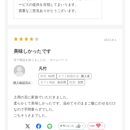
ービスの提供を目指してまいります。
貴重なご意見ありがとうございます。
2023.8.1
美味しかったです
何で商品を知りましたか。
:ホームページ
凡竹
年代:
50代
ギフト利用方法:
購入者
ギフト用途:
自分用
性別:
女性
土用の丑に家族でいただきました。
柔らかくて美味しかったです。温めてそのままご飯にのせるだけ
なので手間要らずでした。
ごちそうさまでした。
参考になった
1
Like!
1