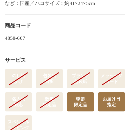
なぎ：国産／ハコサイズ：約41×24×5cm
商品コード
4858-607
サービス
のし紙
包装紙
ブランド
メッセージ
かけ
選択
包装紙
カード
名入れ
数量
季節
お届け日
対応
限定品
限定品
指定
スペシャル
ラッピング