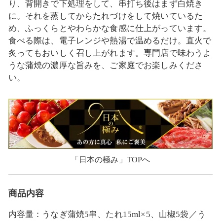
り、背開きで下処理をして、串打ち後はまず白焼き
に。それを蒸してからたれづけをして焼いているた
め、ふっくらとやわらかな食感に仕上がっています。
食べる際は、電子レンジや熱湯で温めるだけ。直火で
炙ってもおいしく召し上がれます。専門店で味わうよ
うな蒲焼の濃厚な旨みを、ご家庭でお楽しみくださ
い。
「日本の極み」TOPへ
商品内容
内容量：うなぎ蒲焼5串、たれ15ml×5、山椒5袋／う