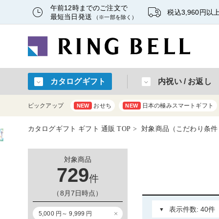
午前12時までのご注文で
税込3,960円
最短当日発送
（※一部を除く）
カタログギフト
内祝い / お返し
ピックアップ
おせち
日本の極みスマートギフト
NEW
NEW
カタログギフト ギフト 通販 TOP
対象商品（こだわり条件：グ
対象商品
729
件
（8月7日時点）
5,000 円～ 9,999 円