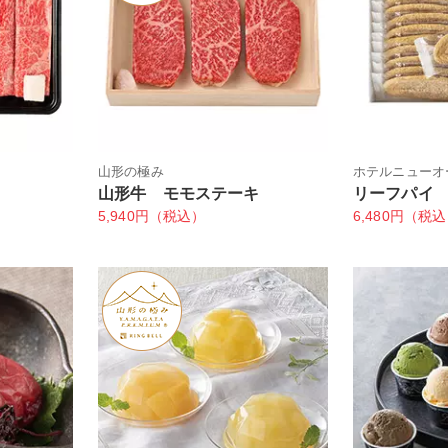
山形の極み
ホテルニューオ
山形牛 モモステーキ
リーフパイ
5,940円（税込）
6,480円（税