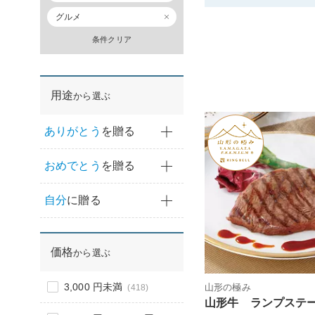
グルメ
条件クリア
用途
から選ぶ
ありがとう
を贈る
おめでとう
を贈る
自分
に贈る
価格
から選ぶ
3,000 円未満
山形の極み
(418)
山形牛 ランプステ