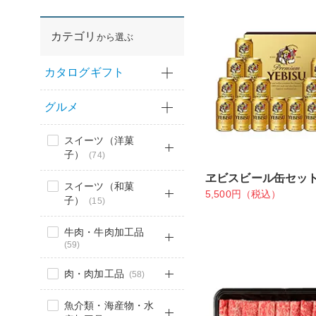
カテゴリ
から選ぶ
カタログギフト
グルメ
スイーツ（洋菓
子）
(74)
ヱビスビール缶セッ
スイーツ（和菓
5,500円（税込）
子）
(15)
牛肉・牛肉加工品
(59)
肉・肉加工品
(58)
魚介類・海産物・水