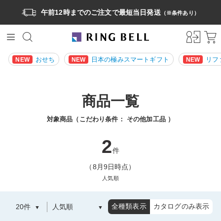
午前12時までのご注文で最短当日発送
（※条件あり）
おせち
日本の極みスマートギフト
リフ
NEW
NEW
NEW
商品一覧
対象商品（こだわり条件：
その他加工品
）
2
件
（8月9日時点）
人気順
全種類表示
カタログのみ表示