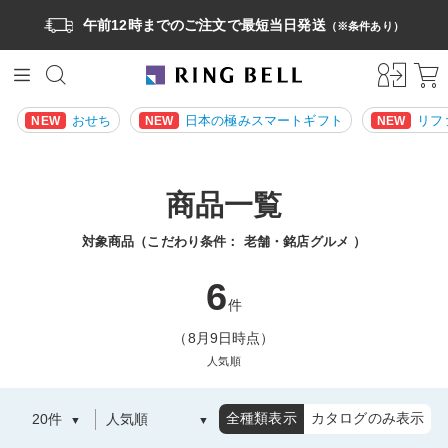
午前12時までのご注文で最短当日発送
（※条件あり）
おせち
日本の極みスマートギフト
リフ
NEW
NEW
NEW
商品一覧
対象商品（こだわり条件：
老舗・銘店グルメ
）
6
件
（8月9日時点）
人気順
全種類表示
カタログのみ表示