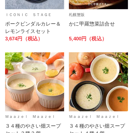
ＩＣＯＮＩＣ ＳＴＡＧＥ
札幌蟹販
ポークビンダルカレー＆
かに甲羅惣菜詰合せ
レモンライスセット
5,400円（税込）
3,674円（税込）
Ｍａａｚｅｌ Ｍａａｚｅｌ
Ｍａａｚｅｌ Ｍａａｚｅｌ
３４種のやさい畑スープ
３４種のやさい畑スープ