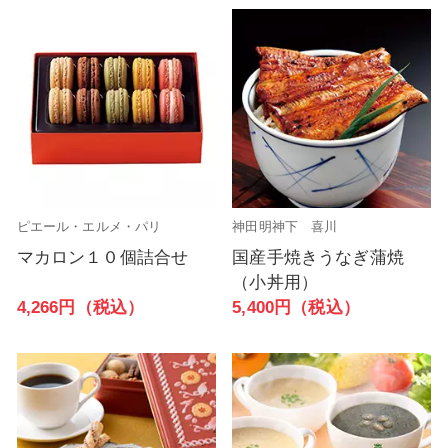
ピエール・エルメ・パリ
神田明神下 喜川
マカロン１０個詰合せ
国産手焼きうなぎ蒲焼
（小丼用）
4,266円（税込）
5,400円（税込）