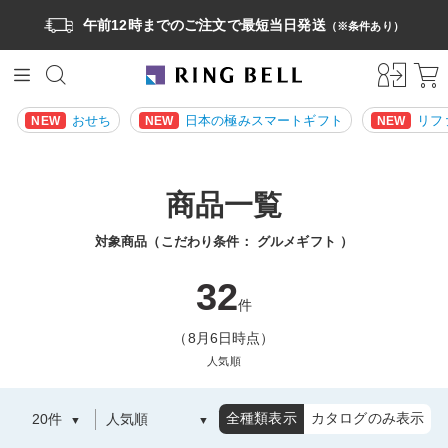
午前12時までのご注文で最短当日発送
（※条件あり）
おせち
日本の極みスマートギフト
リフ
NEW
NEW
NEW
商品一覧
対象商品（こだわり条件：
グルメギフト
）
32
件
（8月6日時点）
人気順
全種類表示
カタログのみ表示