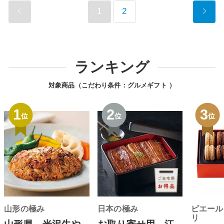
1
2
ランキング
対象商品（こだわり条件：
グルメギフト
）
1
2
3
位
位
位
山形の極み
日本の極み
ピエール
リ