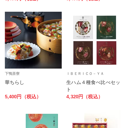
下鴨茶寮
ＩＢＥＲＩＣＯ－ＹＡ
華ちらし
生ハム４種食べ比べセッ
ト
5,400円（税込）
4,320円（税込）