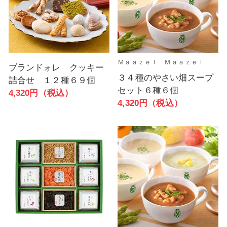
Ｍａａｚｅｌ Ｍａａｚｅｌ
ブランドォレ クッキー
３４種のやさい畑スープ
詰合せ １２種６９個
セット６種６個
4,320円（税込）
4,320円（税込）