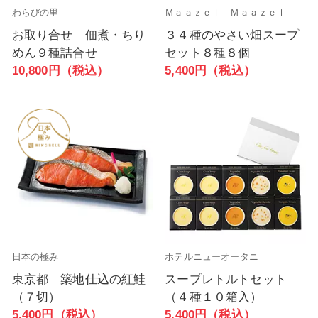
わらびの里
Ｍａａｚｅｌ Ｍａａｚｅｌ
お取り合せ 佃煮・ちり
３４種のやさい畑スープ
めん９種詰合せ
セット８種８個
10,800円（税込）
5,400円（税込）
日本の極み
ホテルニューオータニ
東京都 築地仕込の紅鮭
スープレトルトセット
（７切）
（４種１０箱入）
5,400円（税込）
5,400円（税込）