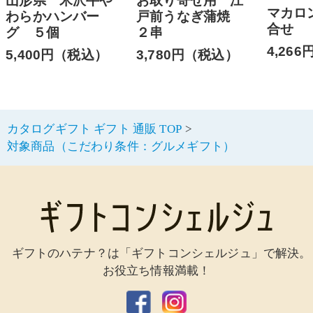
山形県 米沢牛や
お取り寄せ用 江
マカロ
わらかハンバー
戸前うなぎ蒲焼
合せ
グ ５個
２串
4,26
5,400円（税込）
3,780円（税込）
カタログギフト ギフト 通販 TOP
対象商品（こだわり条件：グルメギフト）
ギフトのハテナ？は「ギフトコンシェルジュ」で解決。
お役立ち情報満載！