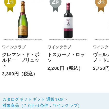
1
2
3
位
位
位
ワインクラブ
ワインクラブ
ワインク
クレマン・ド・ボ
トスカーノ・ロッ
ヴェル
ルドー ブリュッ
ソ
ノ・ト
ト
2,200円（税込）
2,75
3,300円（税込）
カタログギフト ギフト 通販 TOP
対象商品（こだわり条件：ワインクラブ）