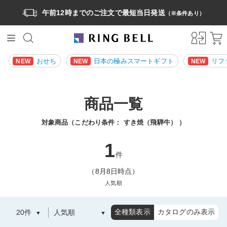
午前12時までのご注文で最短当日発送
（※条件あり）
おせち
日本の極みスマートギフト
リフ
NEW
NEW
NEW
商品一覧
対象商品（こだわり条件：
すき焼（飛騨牛）
）
1
件
（8月8日時点）
人気順
全種類表示
カタログのみ表示