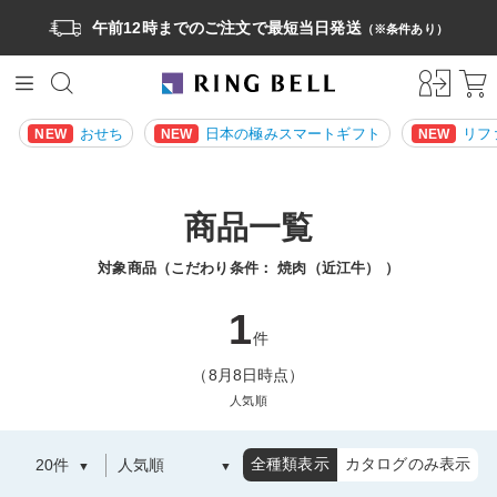
午前12時までのご注文で最短当日発送
（※条件あり）
おせち
日本の極みスマートギフト
リフ
NEW
NEW
NEW
商品一覧
対象商品（こだわり条件：
焼肉（近江牛）
）
1
件
（8月8日時点）
人気順
全種類表示
カタログのみ表示