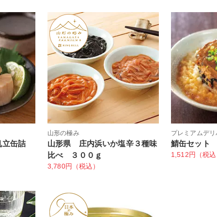
山形の極み
プレミアムデリ
帆立缶詰
山形県 庄内浜いか塩辛３種味
鯖缶セット
1,512円（税
比べ ３００ｇ
3,780円（税込）