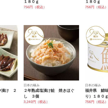
１８０ｇ
１８０ｇ
756円（税込）
756円（税込
日本の極み
日本の極み
沖漬け ２
２年熟成塩漬け鮭 焼きほぐ
福井県 鯖
し ３個
り）１８０
3,240円（税込）
756円（税込