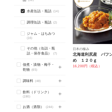
(39)
水産缶詰・瓶詰
(14)
調理缶詰・瓶詰
(2)
ジャム・はちみつ
(16)
その他（缶詰・瓶
日本の極み
詰・保存食品）
(7)
北海道利尻産 バフ
め １２０ｇ
佃煮・漬物・梅干・
16,200円（税込）
乾物
(65)
調味料
(48)
飲料（ドリンク）
(190)
お酒（酒類）
(244)