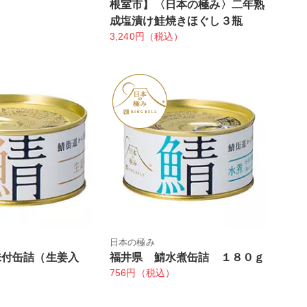
根室市】〈日本の極み〉二年熟
）
成塩漬け鮭焼きほぐし３瓶
3,240円（税込）
日本の極み
味付缶詰（生姜入
福井県 鯖水煮缶詰 １８０ｇ
756円（税込）
ｇ
）