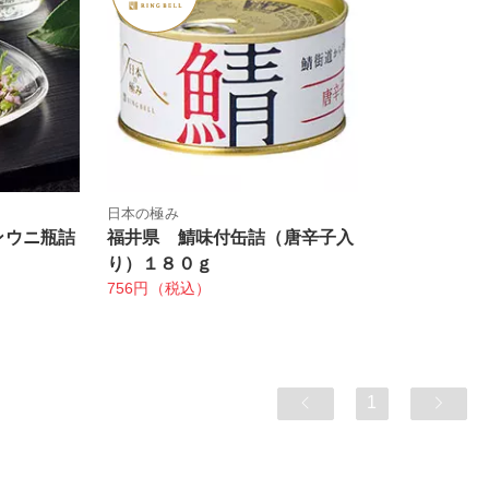
日本の極み
ンウニ瓶詰
福井県 鯖味付缶詰（唐辛子入
り）１８０ｇ
756円（税込）
1