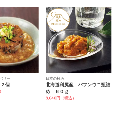
バリー
日本の極み
 ２個
北海道利尻産 バフンウニ瓶詰
込）
め ６０ｇ
8,640円（税込）