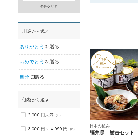
条件クリア
用途
から選ぶ
ありがとう
を贈る
おめでとう
を贈る
自分
に贈る
価格
から選ぶ
3,000 円未満
(6)
日本の極み
3,000 円～ 4,999 円
(6)
福井県 鯖缶セット