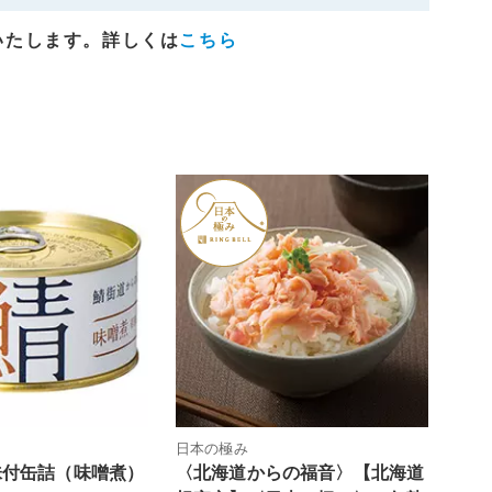
いたします。詳しくは
こちら
日本の極み
味付缶詰（味噌煮）
〈北海道からの福音〉【北海道