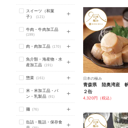
スイーツ（和菓
子）
(121)
牛肉・牛肉加工品
(199)
肉・肉加工品
(170)
魚介類・海産物・水
産加工品
(191)
惣菜
(161)
日本の極み
青森県 陸奥湾産 
米・米加工品・パ
２缶
ン・乳製品
(91)
4,320円（税込）
麺
(76)
缶詰・瓶詰・保存食
品