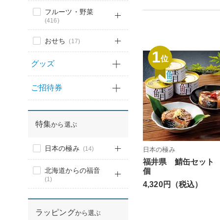
フルーツ・野菜
(416)
おせち
(17)
1
位
グッズ
ご招待券
特集
から選ぶ
日本の極み
(14)
日本の極み
福井県 鯖缶セット
北海道からの福音
個
(1)
4,320円（税込）
ラッピング
から選ぶ