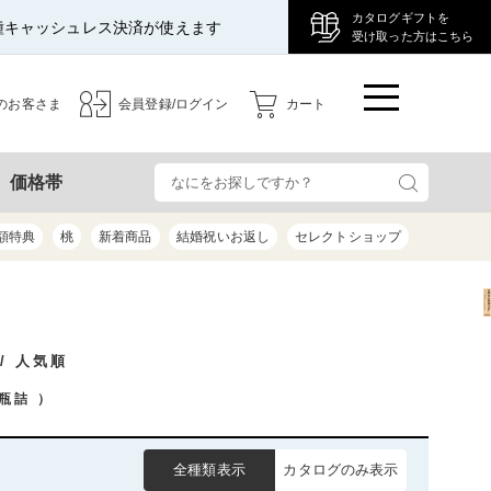
カタログギフトを
種キャッシュレス決済が使えます
受け取った方はこちら
のお客さま
会員登録/ログイン
カート
検
価格帯
額特典
桃
新着商品
結婚祝いお返し
セレクトショップ
/ 人気順
瓶詰
）
全種類表示
カタログのみ表示