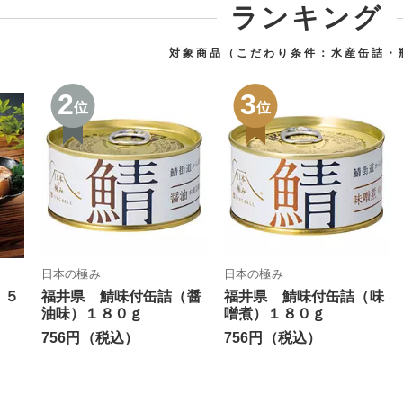
ランキング
対象商品（こだわり条件：
水産缶詰・
2
3
位
位
日本の極み
日本の極み
 ５
福井県 鯖味付缶詰（醤
福井県 鯖味付缶詰（味
油味）１８０ｇ
噌煮）１８０ｇ
756円（税込）
756円（税込）