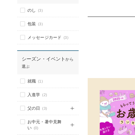
のし
(3)
包装
(3)
メッセージカード
(3)
シーズン・イベント
から
選ぶ
就職
(1)
入進学
(2)
父の日
(3)
お中元・暑中見舞
い
(0)