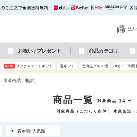
以上のご注文で全国送料無料
各
法人
お祝い / プレゼント
商品カテゴリ
リファスマートギフト
夏ギフト
北海道グルメ便
dカード利用
NEW
：水産缶詰・瓶詰）
商品一覧
14
対象商品
件
対象商品（こだわり条件：
水産缶詰・