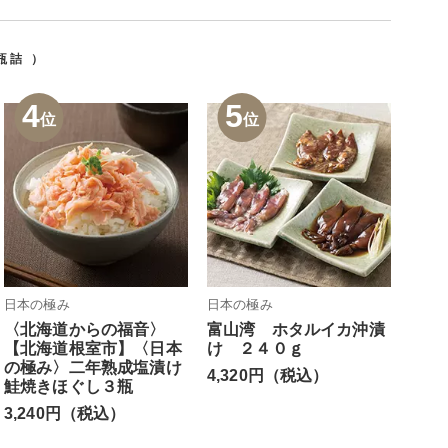
瓶詰
）
4
5
位
位
日本の極み
日本の極み
〈北海道からの福音〉
富山湾 ホタルイカ沖漬
【北海道根室市】〈日本
け ２４０ｇ
の極み〉二年熟成塩漬け
4,320円（税込）
鮭焼きほぐし３瓶
3,240円（税込）