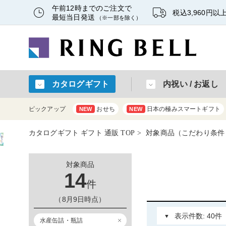
午前12時までのご注文で
税込3,960円
最短当日発送
（※一部を除く）
カタログギフト
内祝い / お返し
ピックアップ
おせち
日本の極みスマートギフト
NEW
NEW
カタログギフト ギフト 通販 TOP
対象商品（こだわり条件
対象商品
14
件
（8月9日時点）
水産缶詰・瓶詰