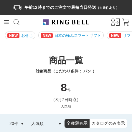
午前12時までのご注文で最短当日発送
（※条件あり）
おせち
日本の極みスマートギフト
リフ
NEW
NEW
NEW
商品一覧
対象商品（こだわり条件：
パン
）
8
件
（8月7日時点）
人気順
全種類表示
カタログのみ表示