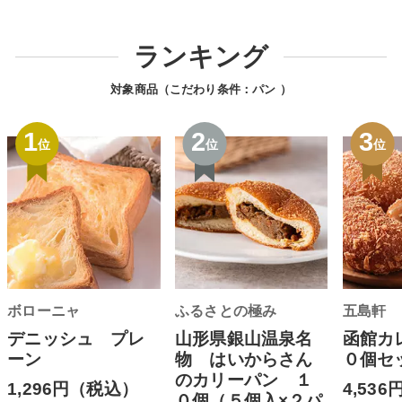
ランキング
対象商品（こだわり条件：
パン
）
1
2
3
位
位
位
ボローニャ
ふるさとの極み
五島軒
デニッシュ プレ
山形県銀山温泉名
函館カ
ーン
物 はいからさん
０個セ
のカリーパン １
1,296円（税込）
4,53
０個（５個入×２パ