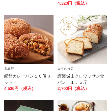
4,320円（税込）
五島軒
日本の極み
函館カレーパン１０個セ
謹製城山クロワッサン食
ット
パン １．５斤
4,536円（税込）
2,700円（税込）