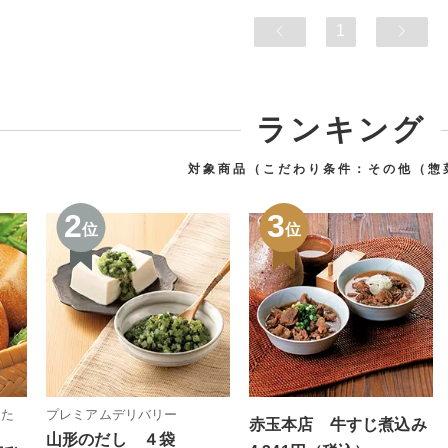
1
ランキング
対象商品（こだわり条件：
その他（惣
2
3
位
位
した
プレミアムデリバリー
赤玉本店 牛すじ煮込み
山形のだし ４袋