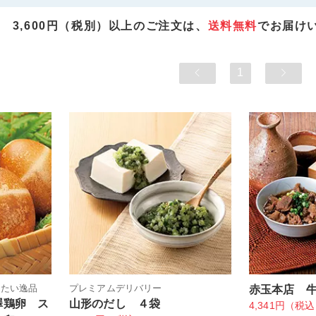
3,600円（税別）以上のご注文は、
送料無料
でお届け
1
したい逸品
プレミアムデリバリー
赤玉本店 
澤鶏卵 ス
山形のだし ４袋
4,341円（税