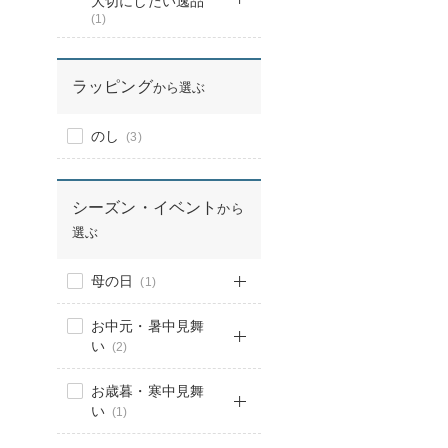
大切にしたい逸品
(1)
ラッピング
から選ぶ
のし
(3)
シーズン・イベント
から
選ぶ
母の日
(1)
お中元・暑中見舞
い
(2)
お歳暮・寒中見舞
い
(1)