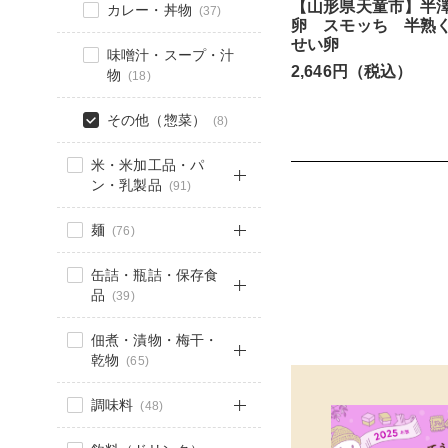
【山形県天童市】半
カレー・丼物
(37)
卵 スモッち 半熟
せい卵
味噌汁・スープ・汁
2,646円（税込）
物
(18)
その他（惣菜）
(8)
米・米加工品・パ
ン・乳製品
(91)
麺
(76)
缶詰・瓶詰・保存食
品
(39)
佃煮・漬物・梅干・
乾物
(65)
調味料
(48)