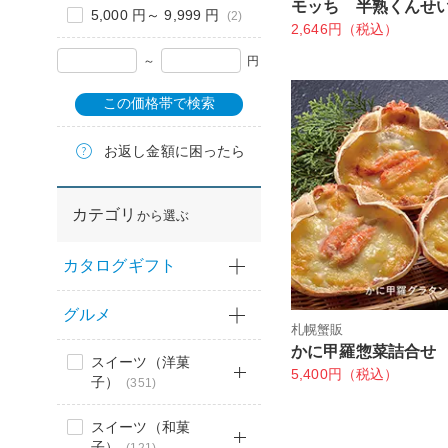
モッち 半熟くんせ
5,000 円～ 9,999 円
(2)
2,646円（税込）
～
円
この価格帯で検索
お返し金額に困ったら
カテゴリ
から選ぶ
カタログギフト
グルメ
札幌蟹販
かに甲羅惣菜詰合せ
スイーツ（洋菓
5,400円（税込）
子）
(351)
スイーツ（和菓
子）