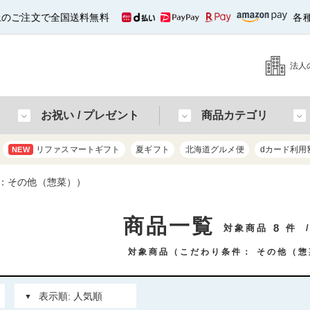
以上のご注文で全国送料無料
各
法人
お祝い / プレゼント
商品カテゴリ
リファスマートギフト
夏ギフト
北海道グルメ便
dカード利用
NEW
：その他（惣菜））
商品一覧
8
対象商品
件
対象商品（こだわり条件：
その他（惣