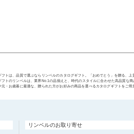
ギフトは、品質で選ぶならリンベルのカタログギフト。「おめでとう」を贈る、上
ギフトのリンベルは、業界No.1の品揃えと、時代のスタイルに合わせた高品質な
中元・お歳暮に最適な、贈られた方がお好みの商品を選べるカタログギフトをご用
リンベルのお取り寄せ