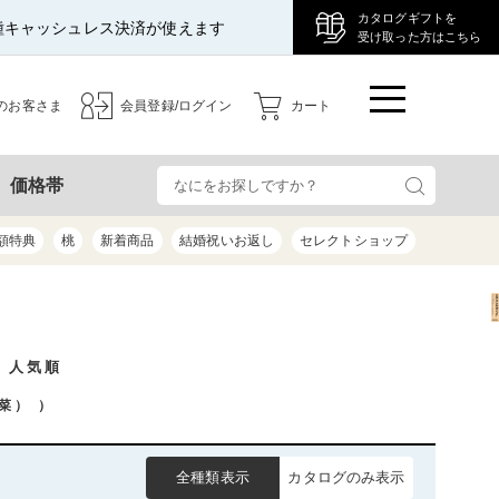
カタログギフトを
種キャッシュレス決済が使えます
受け取った方はこちら
のお客さま
会員登録/ログイン
カート
検
価格帯
額特典
桃
新着商品
結婚祝いお返し
セレクトショップ
/ 人気順
菜）
）
全種類表示
カタログのみ表示