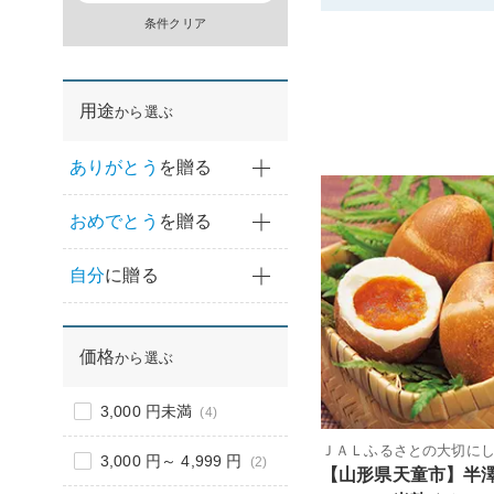
条件クリア
用途
から選ぶ
ありがとう
を贈る
おめでとう
を贈る
自分
に贈る
価格
から選ぶ
3,000 円未満
(4)
ＪＡＬふるさとの大切に
3,000 円～ 4,999 円
(2)
【山形県天童市】半