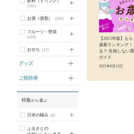
飲料（ドリンク）
(190)
お酒（酒類）
(244)
フルーツ・野菜
(416)
【2025年版】も
歳暮ランキング！
おせち
(17)
る？ 失敗しない
ガイド
グッズ
2025年9月12日
ご招待券
特集
から選ぶ
日本の極み
(4)
ふるさとの