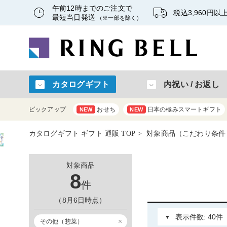
午前12時までのご注文で
税込3,960円
最短当日発送
（※一部を除く）
カタログギフト
内祝い / お返し
ピックアップ
おせち
日本の極みスマートギフト
NEW
NEW
カタログギフト ギフト 通販 TOP
対象商品（こだわり条件
対象商品
8
件
（8月6日時点）
その他（惣菜）