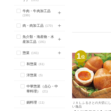
(121)
牛肉・牛肉加工品
(199)
肉・肉加工品
(170)
魚介類・海産物・水
産加工品
(191)
惣菜
(161)
1
位
和惣菜
(61)
洋惣菜
(5)
中華惣菜（点心・中
華料理）
(21)
鍋料理
(11)
ＪＡＬふるさとの大切に
い逸品