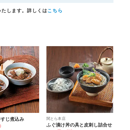
いたします。詳しくは
こちら
関とら本店
牛すじ煮込み
ふぐ漬け丼の具と皮刺し詰合せ
込）