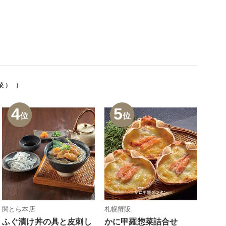
菜）
）
4
5
位
位
関とら本店
札幌蟹販
ふぐ漬け丼の具と皮刺し
かに甲羅惣菜詰合せ