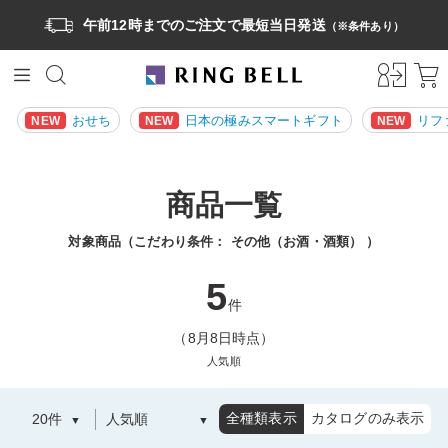
午前12時までのご注文で最短当日発送
（※条件あり）
おせち
日本の極みスマートギフト
リフ
NEW
NEW
NEW
商品一覧
対象商品（こだわり条件：
その他（お酒・酒類）
）
5
件
（8月8日時点）
人気順
全種類表示
カタログのみ表示