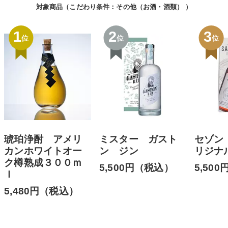
対象商品（こだわり条件：
その他（お酒・酒類）
）
1
2
3
位
位
位
琥珀浄酎 アメリ
ミスター ガスト
セゾン
カンホワイトオー
ン ジン
リジナ
ク樽熟成３００ｍ
5,500円（税込）
5,50
ｌ
5,480円（税込）