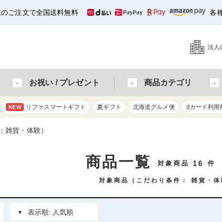
以上のご注文で全国送料無料
各
法人
お祝い / プレゼント
商品カテゴリ
リファスマートギフト
夏ギフト
北海道グルメ便
dカード利用
NEW
：雑貨・体験）
商品一覧
16
対象商品
件
対象商品（こだわり条件：
雑貨・体