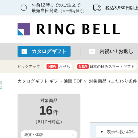
午前12時までのご注文で
税込3,960円
最短当日発送
（※一部を除く）
カタログギフト
内祝い / お返し
ピックアップ
おせち
日本の極みスマートギフト
NEW
NEW
カタログギフト ギフト 通販 TOP
対象商品（こだわり条件
対象商品
16
件
（8月7日時点）
雑貨・体験