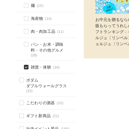
麺
(15)
海産物
(14)
お中元を贈るならい
版もらってうれし
肉・肉加工品
(11)
フトランキング -
ルジュ〔リンベル
ェルジュ〔リンベ
パン・お米・調味
料・その他グルメ
(28)
雑貨・体験
(16)
ボダム
ダブルウォールグラス
(15)
こだわりの酒器
(10)
ギフト新商品
(21)
社内イベント景品