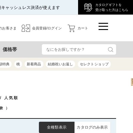
カタログギフトを
種キャッシュレス決済が使えます
受け取った方はこちら
のお客さま
会員登録/ログイン
カート
検
価格帯
額特典
桃
新着商品
結婚祝いお返し
セレクトショップ
/ 人気順
験
）
全種類表示
カタログのみ表示