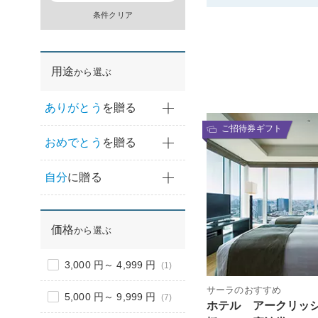
条件クリア
用途
から選ぶ
ありがとう
を贈る
ご招待券ギフト
おめでとう
を贈る
自分
に贈る
価格
から選ぶ
3,000 円～ 4,999 円
(1)
サーラのおすすめ
5,000 円～ 9,999 円
(7)
ホテル アークリッ