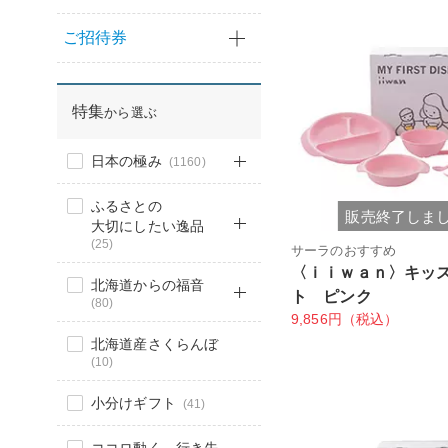
ご招待券
特集
から選ぶ
日本の極み
(1160)
ふるさとの
販売終了しま
大切にしたい逸品
(25)
サーラのおすすめ
〈ｉｉｗａｎ〉キッ
北海道からの福音
ト ピンク
(80)
9,856円（税込）
北海道産さくらんぼ
(10)
小分けギフト
(41)