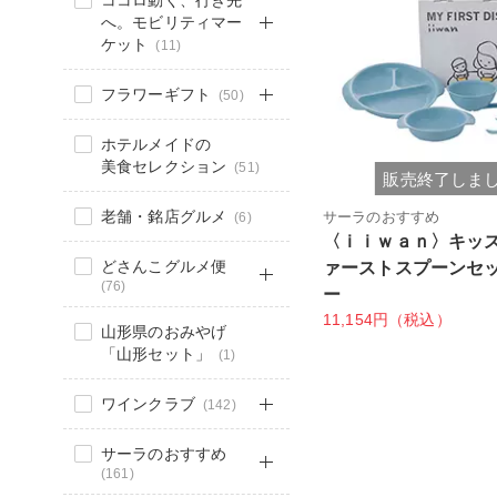
ココロ動く、行き先
へ。モビリティマー
ケット
(11)
フラワーギフト
(50)
ホテルメイドの
美食セレクション
(51)
販売終了しま
老舗・銘店グルメ
サーラのおすすめ
(6)
〈ｉｉｗａｎ〉キッ
どさんこグルメ便
ァーストスプーンセ
(76)
ー
11,154円（税込）
山形県のおみやげ
「山形セット」
(1)
ワインクラブ
(142)
サーラのおすすめ
(161)