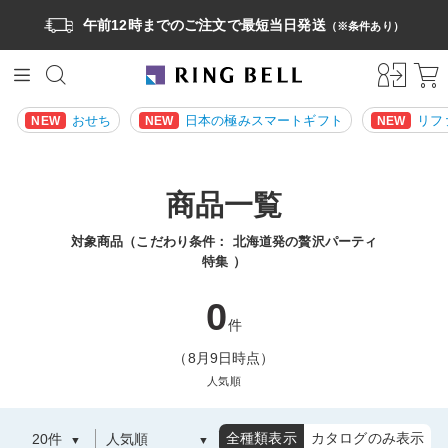
午前12時までのご注文で最短当日発送
（※条件あり）
おせち
日本の極みスマートギフト
リフ
NEW
NEW
NEW
商品一覧
対象商品（こだわり条件：
北海道発の贅沢パーティ
特集
）
0
件
（8月9日時点）
人気順
全種類表示
カタログのみ表示