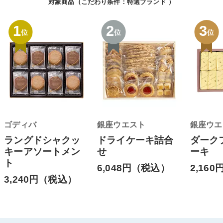
対象商品（こだわり条件：
特選ブランド
）
1
2
3
位
位
位
ゴディバ
銀座ウエスト
銀座ウエ
ラングドシャクッ
ドライケーキ詰合
ダーク
キーアソートメン
せ
ーキ
ト
6,048円（税込）
2,16
3,240円（税込）