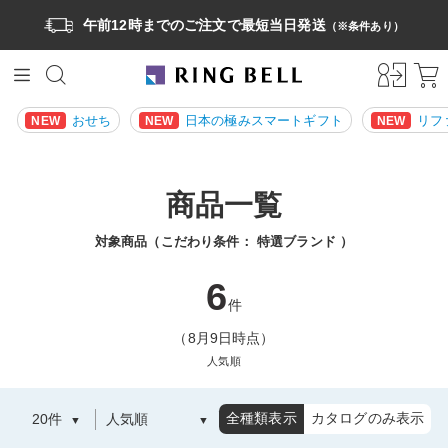
午前12時までのご注文で最短当日発送
（※条件あり）
おせち
日本の極みスマートギフト
リフ
NEW
NEW
NEW
商品一覧
対象商品（こだわり条件：
特選ブランド
）
6
件
（8月9日時点）
人気順
全種類表示
カタログのみ表示