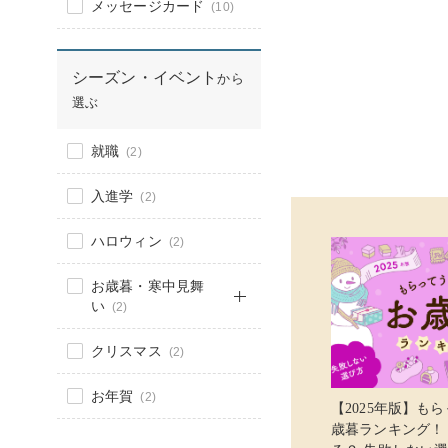
メッセージカード
(10)
シーズン・イベント
から
選ぶ
就職
(2)
入進学
(2)
ハロウィン
(2)
お歳暮・寒中見舞
い
(2)
クリスマス
(2)
お年賀
(2)
【2025年版】も
歳暮ランキング！