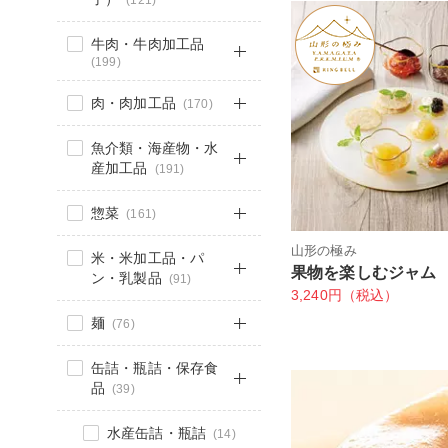
(121)
牛肉・牛肉加工品
(199)
肉・肉加工品
(170)
魚介類・海産物・水
産加工品
(191)
惣菜
(161)
山形の極み
米・米加工品・パ
果物を楽しむジャム
ン・乳製品
(91)
3,240円（税込）
麺
(76)
缶詰・瓶詰・保存食
品
(39)
水産缶詰・瓶詰
(14)