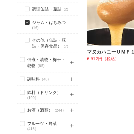
調理缶詰・瓶詰
(2)
ジャム・はちみつ
(16)
その他（缶詰・瓶
詰・保存食品）
(7)
マヌカハニーＵＭＦ
6,912円（税込）
佃煮・漬物・梅干・
乾物
(65)
調味料
(48)
飲料（ドリンク）
(190)
お酒（酒類）
(244)
フルーツ・野菜
(416)