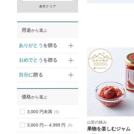
条件クリア
用途
から選ぶ
ありがとう
を贈る
おめでとう
を贈る
自分
に贈る
価格
から選ぶ
3,000 円未満
(5)
山形の極み
3,000 円～ 4,999 円
(9)
果物を楽しむジャム