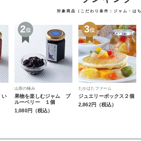
対象商品（こだわり条件：
ジャム・は
2
3
位
位
山形の極み
たかはたファーム
 い
果物を楽しむジャム ブ
ジュエリーボックス２個
ルーベリー １個
2,862円（税込）
1,080円（税込）