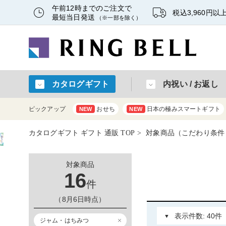
午前12時までのご注文で
税込3,960円
最短当日発送
（※一部を除く）
カタログギフト
内祝い / お返し
ピックアップ
おせち
日本の極みスマートギフト
NEW
NEW
カタログギフト ギフト 通販 TOP
対象商品（こだわり条件
対象商品
16
件
（8月6日時点）
ジャム・はちみつ