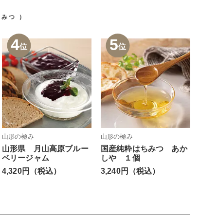
ちみつ
）
4
5
位
位
山形の極み
山形の極み
山形県 月山高原ブルー
国産純粋はちみつ あか
ベリージャム
しや １個
4,320円（税込）
3,240円（税込）