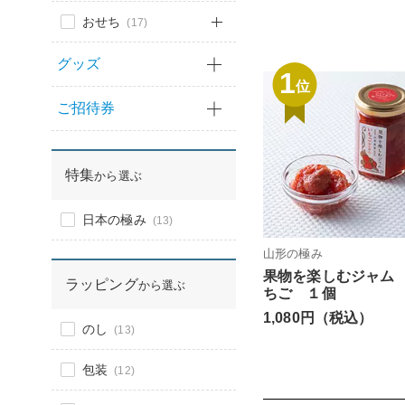
おせち
(17)
グッズ
1
位
ご招待券
特集
から選ぶ
日本の極み
(13)
山形の極み
果物を楽しむジャム
ラッピング
から選ぶ
ちご １個
1,080円（税込）
のし
(13)
包装
(12)