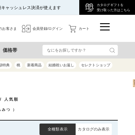
カタログギフトを
種キャッシュレス決済が使えます
受け取った方はこちら
のお客さま
会員登録/ログイン
カート
検
価格帯
額特典
桃
新着商品
結婚祝いお返し
セレクトショップ
/ 人気順
ちみつ
）
全種類表示
カタログのみ表示