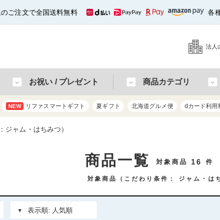
以上のご注文で全国送料無料
各
法人
お祝い / プレゼント
商品カテゴリ
リファスマートギフト
夏ギフト
北海道グルメ便
dカード利用
NEW
：ジャム・はちみつ）
商品一覧
16
対象商品
件
対象商品（こだわり条件：
ジャム・は