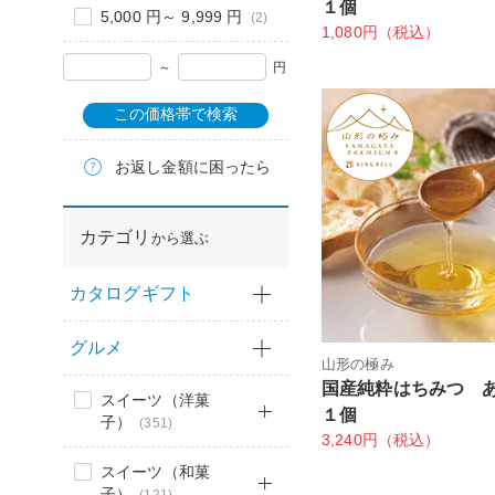
１個
5,000 円～ 9,999 円
(2)
1,080円（税込）
～
円
この価格帯で検索
お返し金額に困ったら
カテゴリ
から選ぶ
カタログギフト
グルメ
山形の極み
国産純粋はちみつ 
スイーツ（洋菓
１個
子）
(351)
3,240円（税込）
スイーツ（和菓
子）