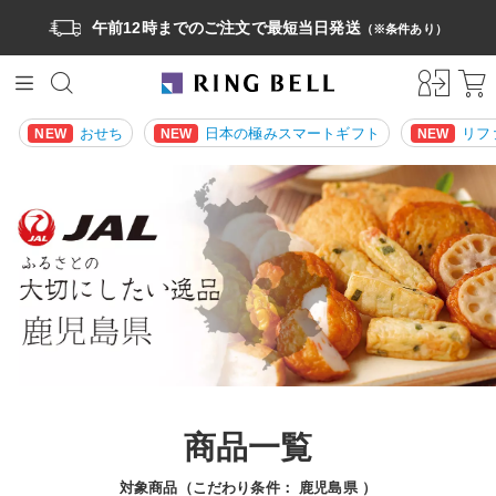
午前12時までのご注文で最短当日発送
（※条件あり）
おせち
日本の極みスマートギフト
リフ
NEW
NEW
NEW
商品一覧
対象商品（こだわり条件：
鹿児島県
）