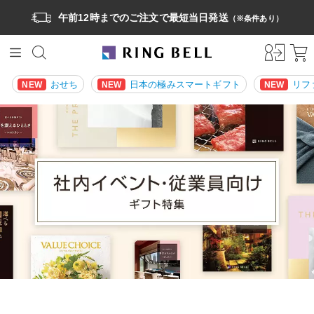
午前12時までのご注文で最短当日発送
（※条件あり）
おせち
日本の極みスマートギフト
リフ
NEW
NEW
NEW