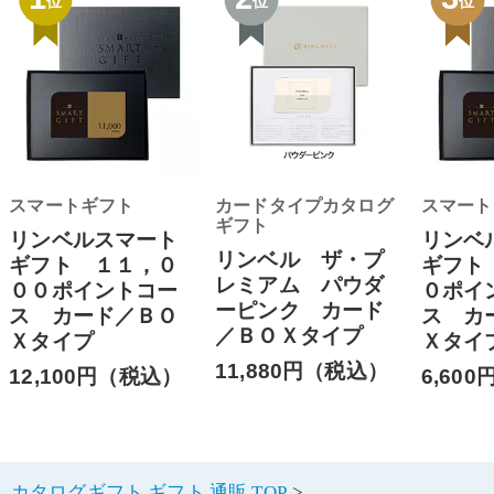
位
位
位
スマートギフト
カードタイプカタログ
スマート
ギフト
リンベルスマート
リンベ
リンベル ザ・プ
ギフト １１，０
ギフト
レミアム パウダ
００ポイントコー
０ポイ
ーピンク カード
ス カード／ＢＯ
ス カ
／ＢＯＸタイプ
Ｘタイプ
Ｘタイ
11,880円（税込）
12,100円（税込）
6,60
カタログギフト ギフト 通販 TOP