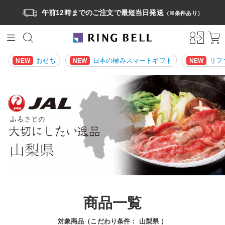
午前12時までのご注文で最短当日発送
（※条件あり）
おせち
日本の極みスマートギフト
リフ
NEW
NEW
NEW
商品一覧
対象商品（こだわり条件：
山梨県
）