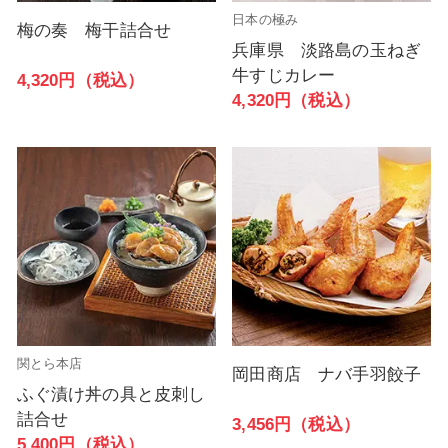
日本の極み
梅の奏 梅干詰合せ
兵庫県 淡路島の玉ねぎ
牛すじカレー
4,320円（税込）
4,320円（税込）
関とら本店
岡田商店 ナバ手羽餃子
ふぐ漬け丼の具と皮刺し
詰合せ
3,456円（税込）
5,400円（税込）