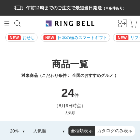
午前12時までのご注文で最短当日発送
（※条件あり）
おせち
日本の極みスマートギフト
リフ
NEW
NEW
NEW
商品一覧
対象商品（こだわり条件：
全国のおすすめグルメ
）
24
件
（8月6日時点）
人気順
全種類表示
カタログのみ表示