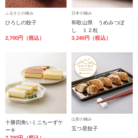
ふるさとの極み
日本の極み
ひろしの餃子
和歌山県 うめみつぼ
し １２粒
2,700円（税込）
3,240円（税込）
山形の極み
十勝四角いミニちーずケ
五つ星餃子
ーキ
2,700円（税込）