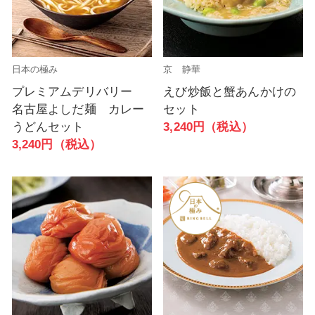
日本の極み
京 静華
プレミアムデリバリー
えび炒飯と蟹あんかけの
名古屋よしだ麺 カレー
セット
うどんセット
3,240円（税込）
3,240円（税込）