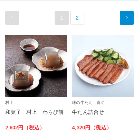
1
2
村上
味の牛たん 喜助
和菓子 村上 わらび餅
牛たん詰合せ
2,602円（税込）
4,320円（税込）