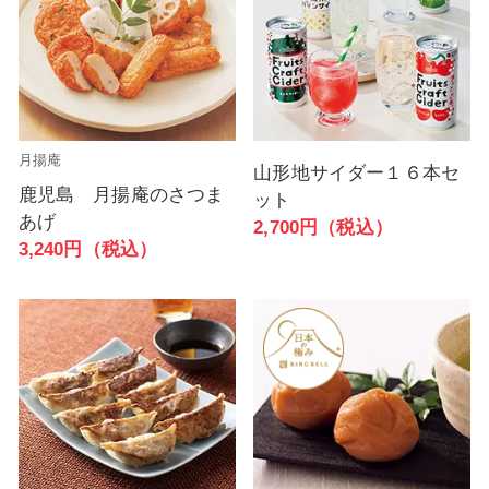
月揚庵
山形地サイダー１６本セ
鹿児島 月揚庵のさつま
ット
あげ
2,700円（税込）
3,240円（税込）