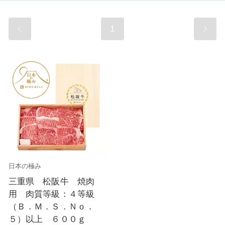
1
日本の極み
三重県 松阪牛 焼肉
用 肉質等級：４等級
（Ｂ．Ｍ．Ｓ．Ｎｏ．
５）以上 ６００ｇ