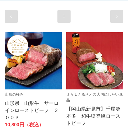
1
山形の極み
ＪＡＬふるさとの大切にしたい逸
品
山形県 山形牛 サーロ
【岡山県新見市】千屋源
インローストビーフ ２
本多 和牛塩釜焼ロース
００ｇ
トビーフ
10,800円（税込）