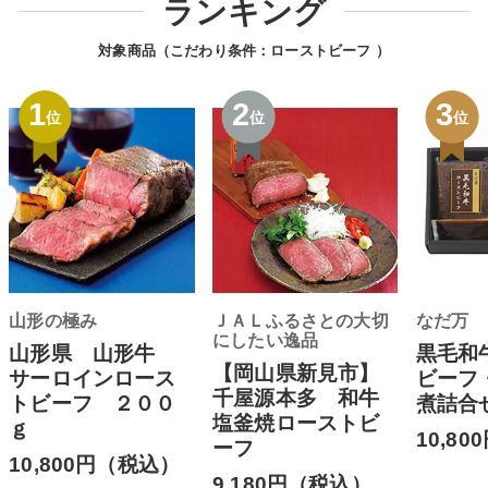
ランキング
対象商品（こだわり条件：
ローストビーフ
）
1
2
3
位
位
位
山形の極み
ＪＡＬふるさとの大切
なだ万
にしたい逸品
山形県 山形牛
黒毛和
【岡山県新見市】
サーロインロース
ビーフ
千屋源本多 和牛
トビーフ ２００
煮詰合
塩釜焼ローストビ
ｇ
10,8
ーフ
10,800円（税込）
9,180円（税込）