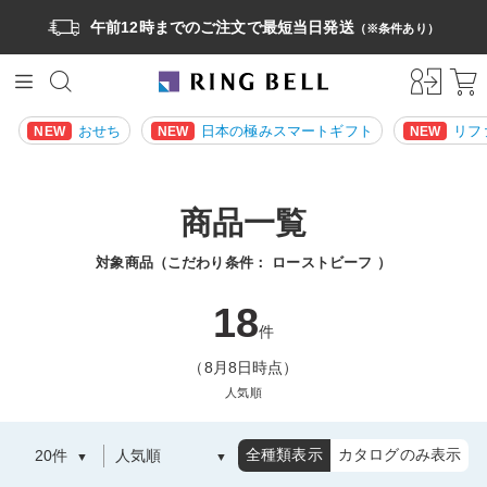
午前12時までのご注文で最短当日発送
（※条件あり）
おせち
日本の極みスマートギフト
リフ
NEW
NEW
NEW
商品一覧
対象商品（こだわり条件：
ローストビーフ
）
18
件
（8月8日時点）
人気順
全種類表示
カタログのみ表示