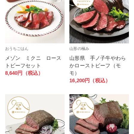
おうちごはん
山形の極み
メゾン ミクニ ロース
山形県 手ノ子牛やわら
トビーフセット
かローストビーフ（モ
8,640円（税込）
モ）
16,200円（税込）