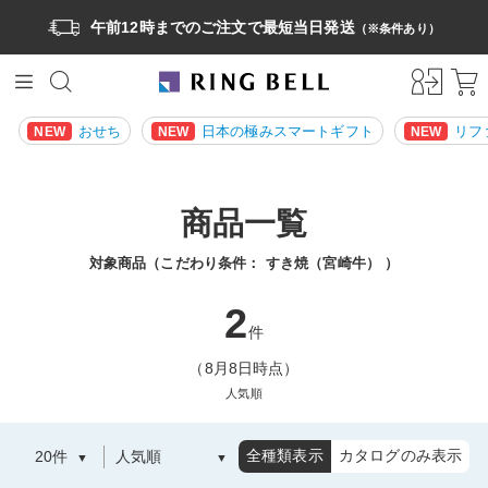
午前12時までのご注文で最短当日発送
（※条件あり）
おせち
日本の極みスマートギフト
リフ
NEW
NEW
NEW
商品一覧
対象商品（こだわり条件：
すき焼（宮崎牛）
）
2
件
（8月8日時点）
人気順
全種類表示
カタログのみ表示