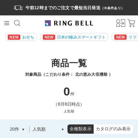
午前12時までのご注文で最短当日発送
（※条件あり）
おせち
日本の極みスマートギフト
リフ
NEW
NEW
NEW
商品一覧
対象商品（こだわり条件：
北の恵み大収穫祭
）
0
件
（8月8日時点）
人気順
全種類表示
カタログのみ表示