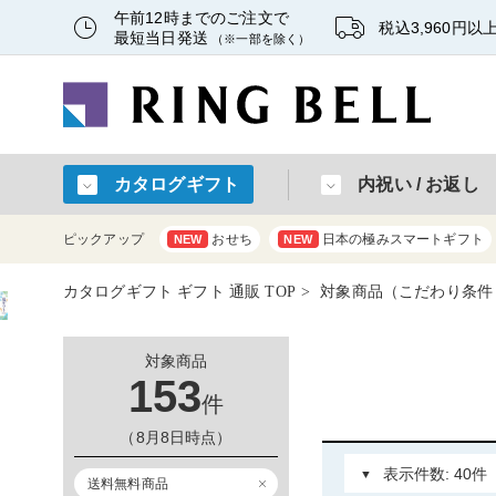
午前12時までのご注文で
税込3,960円
最短当日発送
（※一部を除く）
カタログギフト
内祝い / お返し
ピックアップ
おせち
日本の極みスマートギフト
NEW
NEW
カタログギフト ギフト 通販 TOP
対象商品（こだわり条件
対象商品
153
件
（8月8日時点）
送料無料商品