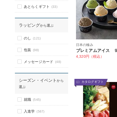
あとらくギフト
(33)
ラッピング
から選ぶ
のし
(121)
日本の極み
包装
(98)
プレミアムアイス 
4,320円（税込）
メッセージカード
(48)
シーズン・イベント
から
カタログギフト
選ぶ
就職
(545)
入進学
(567)