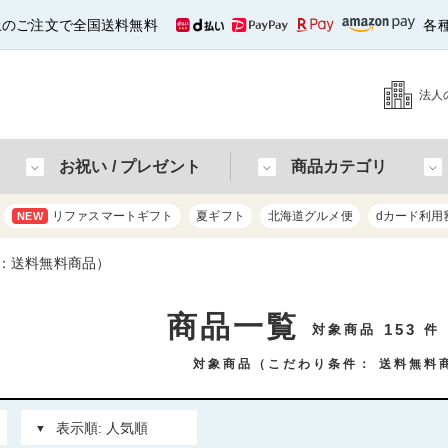
以上のご注文で全国送料無料
各
法人
お祝い / プレゼント
商品カテゴリ
リファスマートギフト
夏ギフト
北海道グルメ便
dカード利用
NEW
：送料無料商品）
商品一覧
153
対象商品
件
対象商品（こだわり条件：
送料無料