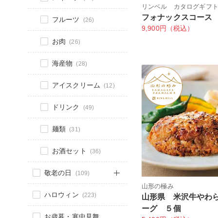
リンベル カタログギフ
フォナックスコース
フルーツ
(26)
9,900円（税込）
お肉
(26)
海産物
(28)
アイスクリーム
(12)
ドリンク
(49)
麺類
(31)
お酒セット
(36)
敬老の日
(109)
山形の極み
ハロウィン
(223)
山形県 米沢牛やわ
ーグ ５個
お歳暮・寒中見舞