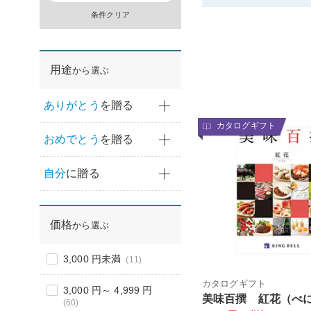
条件クリア
用途
から選ぶ
ありがとう
を贈る
カタログギフト
おめでとう
を贈る
自分
に贈る
価格
から選ぶ
3,000 円未満
(11)
カタログギフト
3,000 円～ 4,999 円
美味百撰 紅花（べ
(60)