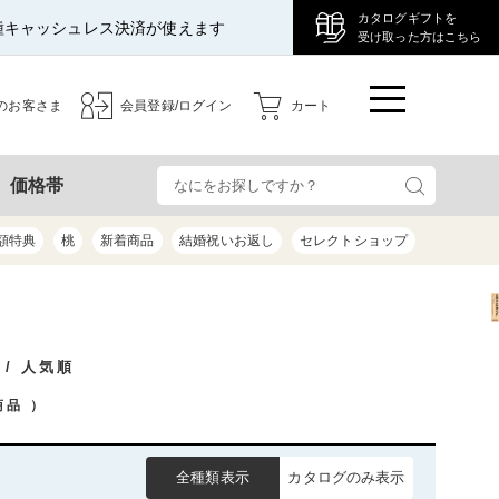
カタログギフトを
種キャッシュレス決済が使えます
受け取った方はこちら
のお客さま
会員登録/ログイン
カート
検
価格帯
額特典
桃
新着商品
結婚祝いお返し
セレクトショップ
/ 人気順
商品
）
全種類表示
カタログのみ表示