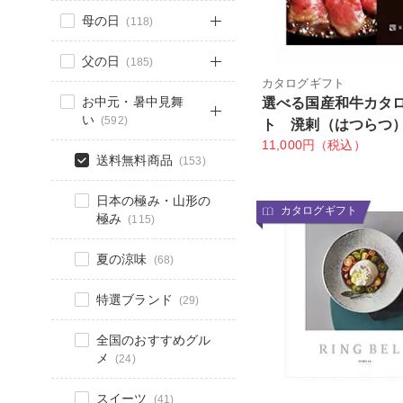
母の日
(118)
父の日
(185)
カタログギフト
お中元・暑中見舞
選べる国産和牛カタ
い
(592)
ト 溌剌（はつらつ
11,000円（税込）
送料無料商品
(153)
日本の極み・山形の
カタログギフト
極み
(115)
夏の涼味
(68)
特選ブランド
(29)
全国のおすすめグル
メ
(24)
スイーツ
(41)