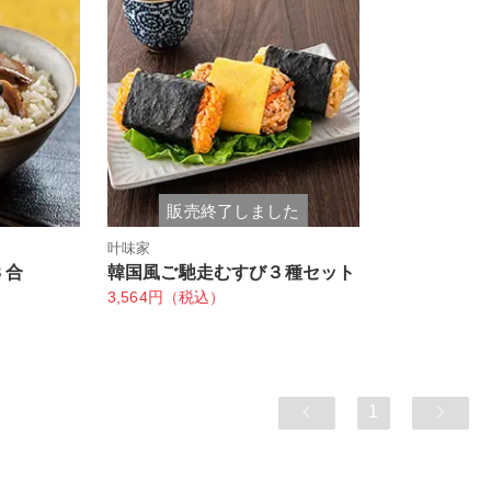
販売終了しました
叶味家
３合
韓国風ご馳走むすび３種セット
3,564円（税込）
1