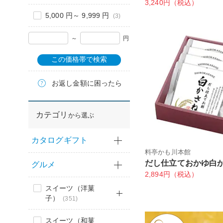
3,240円（税込）
5,000 円～ 9,999 円
(3)
～
円
この価格帯で検索
お返し金額に困ったら
カテゴリ
から選ぶ
カタログギフト
料亭かも川本館
だし仕立ておかゆ白
グルメ
2,894円（税込）
スイーツ（洋菓
子）
(351)
スイーツ（和菓