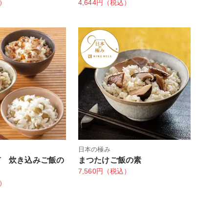
込）
4,644円（税込）
日本の極み
市 炊き込みご飯の
まつたけご飯の素
7,560円（税込）
込）