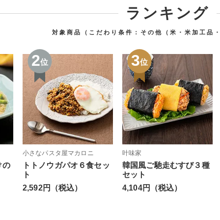
ランキング
対象商品（こだわり条件：
その他（米・米加工品
2
3
位
位
小さなパスタ屋マカロニ
叶味家
けの
トトノウガパオ６食セッ
韓国風ご馳走むすび３種
ト
セット
2,592円（税込）
4,104円（税込）