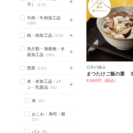
子）
(121)
牛肉・牛肉加工品
(199)
肉・肉加工品
(170)
魚介類・海産物・水
産加工品
(191)
日本の極み
惣菜
(161)
まつたけご飯の素 
8,640円（税込）
米・米加工品・パ
ン・乳製品
(91)
米
(37)
おこわ・寿司・餅
(11)
パン
(8)