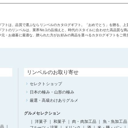
ギフトは、品質で選ぶならリンベルのカタログギフト。「おめでとう」を贈る、上
ギフトのリンベルは、業界No.1の品揃えと、時代のスタイルに合わせた高品質な
中元・お歳暮に最適な、贈られた方がお好みの商品を選べるカタログギフトをご用
リンベルのお取り寄せ
セレクトショップ
日本の極み・山形の極み
厳選・高級わけありグルメ
グルメセレクション
洋菓子
和菓子
肉・肉加工品
魚・魚加工品
品
フルーツ・涼菓
ドリンク
酒
米・麺・パン