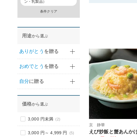
ン・乳製品）
条件クリア
用途
から選ぶ
ありがとう
を贈る
おめでとう
を贈る
自分
に贈る
価格
から選ぶ
3,000 円未満
(2)
京 静華
えび炒飯と蟹あんか
3,000 円～ 4,999 円
(5)