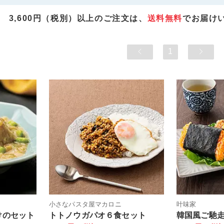
3,600円（税別）以上のご注文は、
送料無料
でお届け
1
小さなパスタ屋マカロニ
叶味家
けのセット
トトノウガパオ６食セット
韓国風ご馳