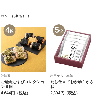
・パン・乳製品）
）
4
5
位
位
叶味家
料亭かも川本館
ご馳走むすびコレクショ
だし仕立ておかゆ白かさ
ン９個
ね
4,644円（税込）
2,894円（税込）