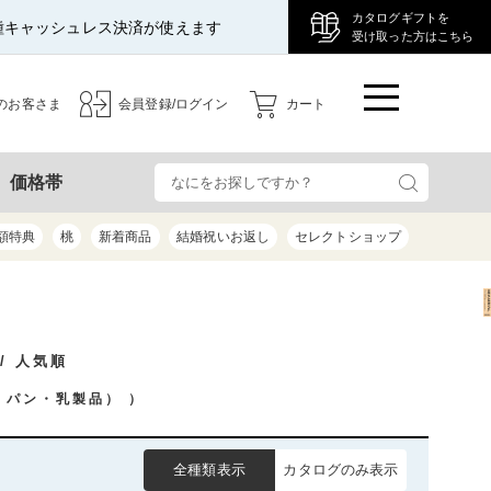
カタログギフトを
種キャッシュレス決済が使えます
受け取った方はこちら
のお客さま
会員登録/ログイン
カート
検
価格帯
額特典
桃
新着商品
結婚祝いお返し
セレクトショップ
/ 人気順
・パン・乳製品）
）
全種類表示
カタログのみ表示