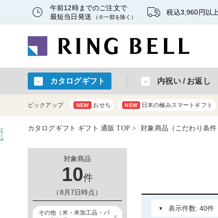
午前12時までのご注文で
税込3,960円
最短当日発送
（※一部を除く）
カタログギフト
内祝い / お返し
ピックアップ
おせち
日本の極みスマートギフト
NEW
NEW
カタログギフト ギフト 通販 TOP
対象商品（こだわり条件
対象商品
10
件
（8月7日時点）
その他（米・米加工品・パ