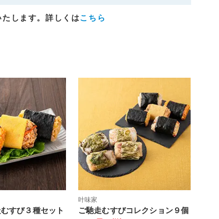
いたします。詳しくは
こちら
叶味家
走むすび３種セット
ご馳走むすびコレクション９個