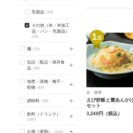
乳製品
(24)
その他（米・米加工
品・パン・乳製品）
1
(10)
位
麺
(76)
缶詰・瓶詰・保存食
品
(39)
佃煮・漬物・梅干・
乾物
(65)
京 静華
えび炒飯と蟹あんか
調味料
(48)
セット
3,240円（税込）
飲料（ドリンク）
(190)
お酒（酒類）
(244)