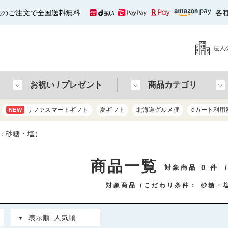
以上のご注文で全国送料無料
各
法人
お祝い / プレゼント
商品カテゴリ
リファスマートギフト
夏ギフト
北海道グルメ便
dカード利用
NEW
：砂糖・塩）
商品一覧
0
対象商品
件
対象商品（こだわり条件：
砂糖・