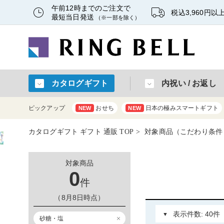
午前12時までのご注文で
税込3,960円
最短当日発送
（※一部を除く）
カタログギフト
内祝い / お返し
ピックアップ
おせち
日本の極みスマートギフト
NEW
NEW
カタログギフト ギフト 通販 TOP
対象商品（こだわり条件
対象商品
0
件
（8月8日時点）
砂糖・塩