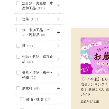
魚介類・海産物・水
産加工品
(191)
惣菜
(161)
米・米加工品・パ
ン・乳製品
(91)
麺
(76)
缶詰・瓶詰・保存食
品
(39)
佃煮・漬物・梅干・
乾物
(65)
【2025年版】も
歳暮ランキング！
調味料
(48)
る？ 失敗しない
ガイド
醤油・味噌
(14)
2025年9月12日