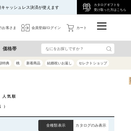
カタログギフトを
種キャッシュレス決済が使えます
受け取った方はこちら
のお客さま
会員登録/ログイン
カート
検
価格帯
額特典
桃
新着商品
結婚祝いお返し
セレクトショップ
/ 人気順
塩
）
全種類表示
カタログのみ表示