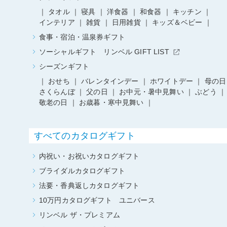
タオル
寝具
洋食器
和食器
キッチン
インテリア
雑貨
日用雑貨
キッズ＆ベビー
食事・宿泊・温泉券ギフト
ソーシャルギフト リンベル GIFT LIST
シーズンギフト
おせち
バレンタインデー
ホワイトデー
母の日
さくらんぼ
父の日
お中元・暑中見舞い
ぶどう
敬老の日
お歳暮・寒中見舞い
すべてのカタログギフト
内祝い・お祝いカタログギフト
ブライダルカタログギフト
法要・香典返しカタログギフト
10万円カタログギフト ユニバース
リンベル ザ・プレミアム