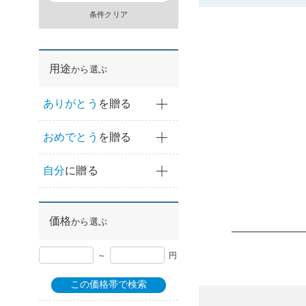
条件クリア
用途
から選ぶ
ありがとう
を贈る
おめでとう
を贈る
自分
に贈る
価格
から選ぶ
～
円
この価格帯で検索