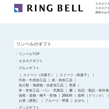
カタログ
カタログ
葬祭やお
リンベルのギフト
リンベルTOP
カタログギフト
グルメギフト
スイーツ（洋菓子）
スイーツ（和菓子）
牛肉・牛肉加工品
肉・肉加工品
魚介類・海産物・水産加工品
惣菜
米・米加工品・パン・乳製品
麺
缶詰・瓶詰・保存食
佃煮・漬物・梅干・乾物
調味料
飲料（ドリンク）
お酒（酒類）
フルーツ・野菜
おせち
グッズギフト