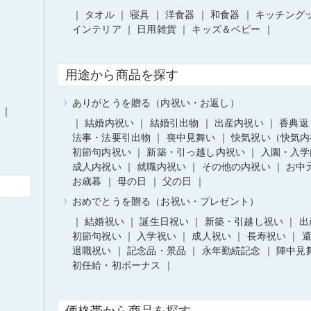
タオル
寝具
洋食器
和食器
キッチング
インテリア
日用雑貨
キッズ＆ベビー
用途から商品を探す
ありがとうを贈る（内祝い・お返し）
結婚内祝い
結婚引出物
出産内祝い
香典返
法事・法要引出物
喪中見舞い
快気祝い（快気内
初節句内祝い
新築・引っ越し内祝い
入園・入学
成人内祝い
就職内祝い
その他の内祝い
お中
お歳暮
母の日
父の日
おめでとうを贈る（お祝い・プレゼント）
結婚祝い
誕生日祝い
新築・引越し祝い
出
初節句祝い
入学祝い
成人祝い
長寿祝い
退職祝い
記念品・景品
永年勤続記念
陣中見
初任給・初ボーナス