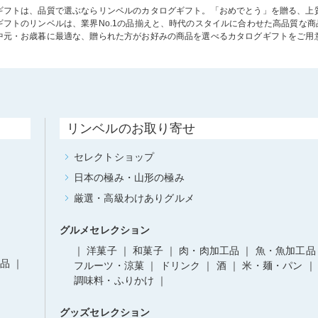
ギフトは、品質で選ぶならリンベルのカタログギフト。「おめでとう」を贈る、上
ギフトのリンベルは、業界No.1の品揃えと、時代のスタイルに合わせた高品質な
中元・お歳暮に最適な、贈られた方がお好みの商品を選べるカタログギフトをご用
リンベルのお取り寄せ
セレクトショップ
日本の極み・山形の極み
厳選・高級わけありグルメ
グルメセレクション
洋菓子
和菓子
肉・肉加工品
魚・魚加工品
品
フルーツ・涼菓
ドリンク
酒
米・麺・パン
調味料・ふりかけ
グッズセレクション