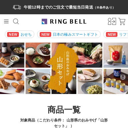
午前12時までのご注文で最短当日発送
（※条件あり）
おせち
日本の極みスマートギフト
リフ
NEW
NEW
NEW
商品一覧
対象商品（こだわり条件：
山形県のおみやげ「山形
セット」
）