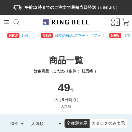
午前12時までのご注文で最短当日発送
（※条件あり）
おせち
日本の極みスマートギフト
リフ
NEW
NEW
NEW
商品一覧
対象商品（こだわり条件：
紅秀峰
）
49
件
（8月9日時点）
人気順
全種類表示
カタログのみ表示