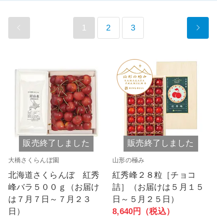
1
2
3
販売終了しました
販売終了しました
大橋さくらんぼ園
山形の極み
北海道さくらんぼ 紅秀
紅秀峰２８粒［チョコ
峰バラ５００ｇ（お届け
詰］（お届けは５月１５
は７月７日～７月２３
日～５月２５日）
日）
8,640円（税込）