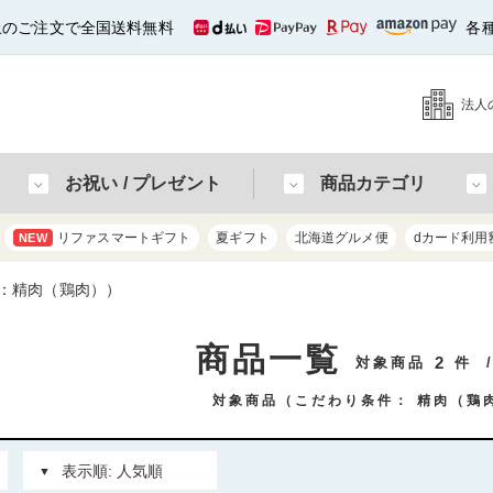
以上のご注文で全国送料無料
各
法人
お祝い / プレゼント
商品カテゴリ
リファスマートギフト
夏ギフト
北海道グルメ便
dカード利用
NEW
：精肉（鶏肉））
商品一覧
2
対象商品
件
対象商品（こだわり条件：
精肉（鶏