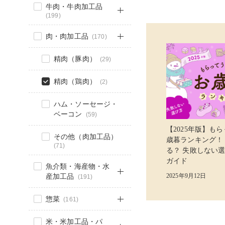
牛肉・牛肉加工品
(199)
肉・肉加工品
(170)
精肉（豚肉）
(29)
精肉（鶏肉）
(2)
ハム・ソーセージ・
ベーコン
(59)
【2025年版】も
その他（肉加工品）
歳暮ランキング！
(71)
る？ 失敗しない
ガイド
魚介類・海産物・水
産加工品
2025年9月12日
(191)
惣菜
(161)
米・米加工品・パ