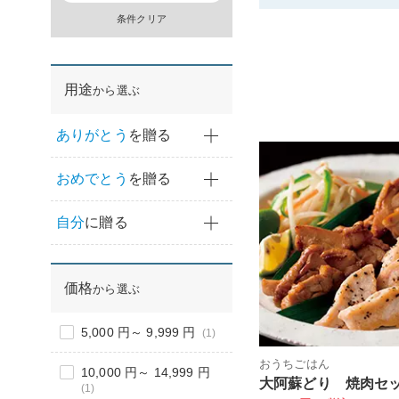
条件クリア
用途
から選ぶ
ありがとう
を贈る
おめでとう
を贈る
自分
に贈る
価格
から選ぶ
5,000 円～ 9,999 円
(1)
おうちごはん
10,000 円～ 14,999 円
大阿蘇どり 焼肉セ
(1)