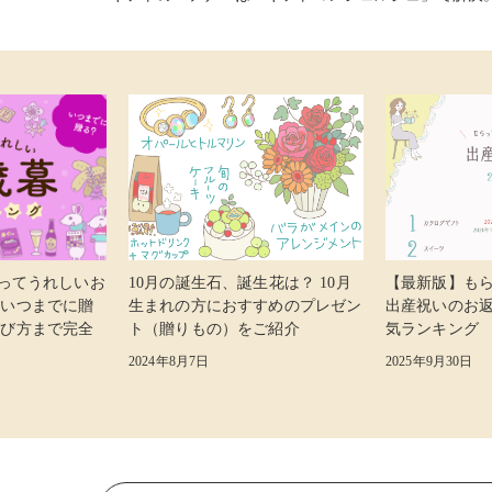
らってうれしいお
10月の誕生石、誕生花は？ 10月
【最新版】も
 いつまでに贈
生まれの方におすすめのプレゼン
出産祝いのお
選び方まで完全
ト（贈りもの）をご紹介
気ランキング
2024年8月7日
2025年9月30日