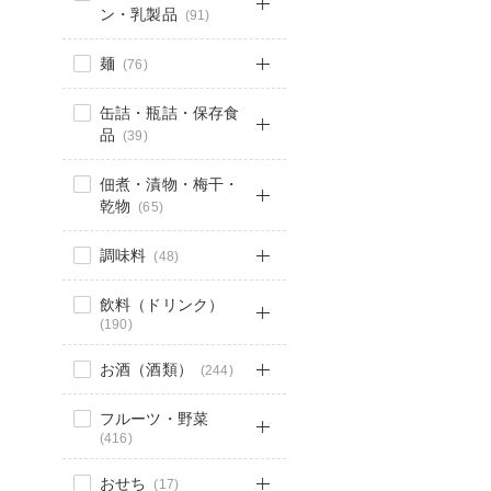
ン・乳製品
(91)
麺
(76)
缶詰・瓶詰・保存食
品
(39)
佃煮・漬物・梅干・
乾物
(65)
調味料
(48)
飲料（ドリンク）
(190)
お酒（酒類）
(244)
フルーツ・野菜
(416)
おせち
(17)