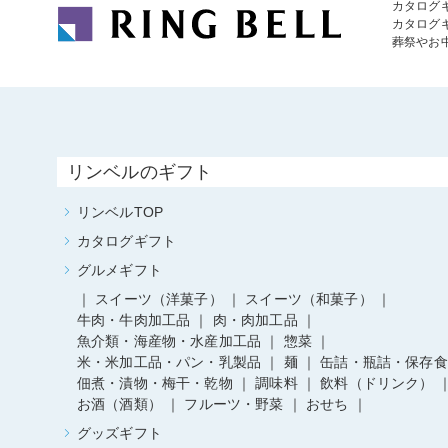
カタログ
カタログ
葬祭やお
リンベルのギフト
リンベルTOP
カタログギフト
グルメギフト
スイーツ（洋菓子）
スイーツ（和菓子）
牛肉・牛肉加工品
肉・肉加工品
魚介類・海産物・水産加工品
惣菜
米・米加工品・パン・乳製品
麺
缶詰・瓶詰・保存食
佃煮・漬物・梅干・乾物
調味料
飲料（ドリンク）
お酒（酒類）
フルーツ・野菜
おせち
グッズギフト