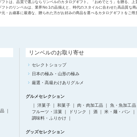
ギフトは、品質で選ぶならリンベルのカタログギフト。「おめでとう」を贈る、上
ギフトのリンベルは、業界No.1の品揃えと、時代のスタイルに合わせた高品質な
中元・お歳暮に最適な、贈られた方がお好みの商品を選べるカタログギフトをご用
リンベルのお取り寄せ
セレクトショップ
日本の極み・山形の極み
厳選・高級わけありグルメ
グルメセレクション
洋菓子
和菓子
肉・肉加工品
魚・魚加工品
品
フルーツ・涼菓
ドリンク
酒
米・麺・パン
調味料・ふりかけ
グッズセレクション