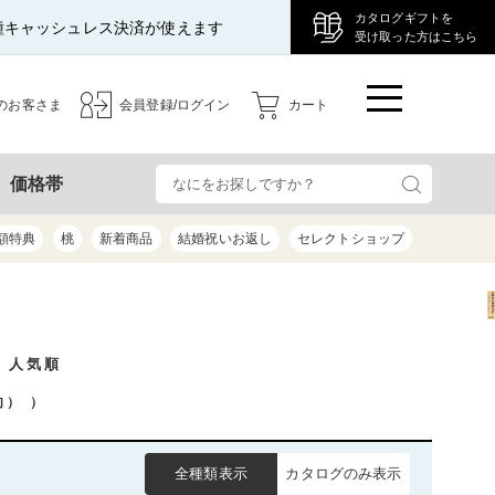
カタログギフトを
種キャッシュレス決済が使えます
受け取った方はこちら
のお客さま
会員登録/ログイン
カート
検
価格帯
額特典
桃
新着商品
結婚祝いお返し
セレクトショップ
/ 人気順
肉）
）
全種類表示
カタログのみ表示