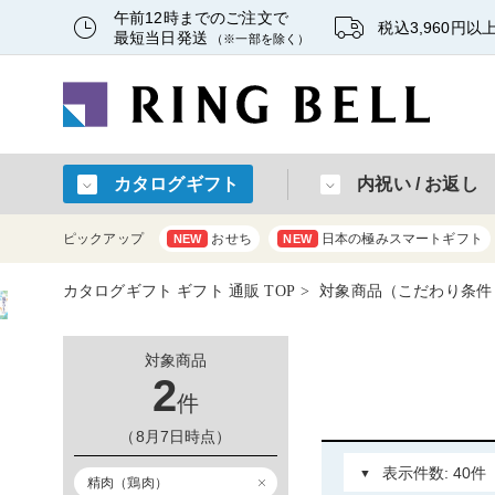
午前12時までのご注文で
税込3,960円
最短当日発送
（※一部を除く）
カタログギフト
内祝い / お返し
ピックアップ
おせち
日本の極みスマートギフト
NEW
NEW
カタログギフト ギフト 通販 TOP
対象商品（こだわり条件
対象商品
2
件
（8月7日時点）
精肉（鶏肉）