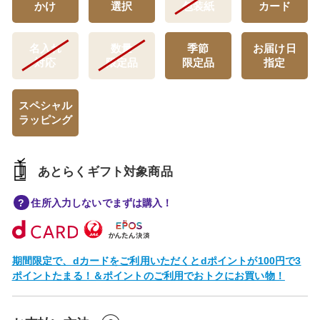
かけ
選択
包装紙
カード
名入れ
数量
季節
お届け日
対応
限定品
限定品
指定
スペシャル
ラッピング
あとらくギフト対象商品
住所入力しないでまずは購入！
期間限定で、dカードをご利用いただくとdポイントが100円で3
ポイントたまる！＆ポイントのご利用でおトクにお買い物！