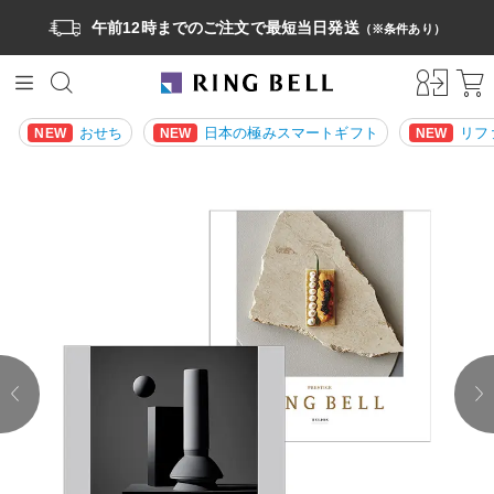
午前12時までのご注文で最短当日発送
（※条件あり）
おせち
日本の極みスマートギフト
リフ
NEW
NEW
NEW
prev